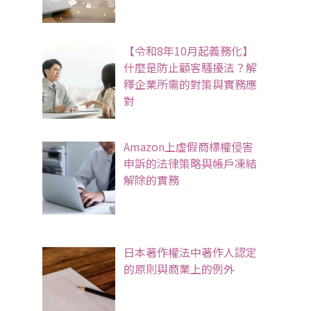
【令和8年10月起義務化】
什麼是防止顧客騷擾法？解
釋企業所需的對策與實務應
對
Amazon上虛假商標權侵害
申訴的法律策略與帳戶凍結
解除的實務
日本著作權法中著作人認定
的原則與商業上的例外