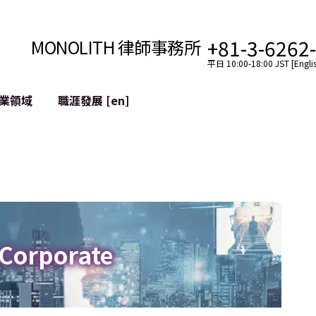
+81-3-6262
MONOLITH 律師事務所
平日 10:00-18:00 JST [Englis
業領域
職涯發展 [en]
網際網路
跨境
YouTuber法律支援
VTuber法律支援
區塊鏈
社交網絡服務帳戶的併
tGPT等)
緩解聲譽損害
 Corporate