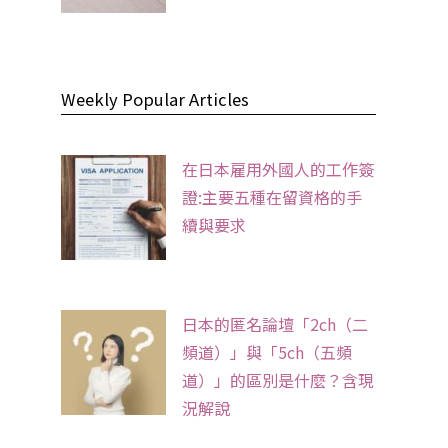
Weekly Popular Articles
在日本雇用外國人的工作簽
證:主要五種在留資格的手
續與要求
日本的匿名論壇「2ch（二
頻道）」與「5ch（五頻
道）」的區別是什麼？含現
況解說