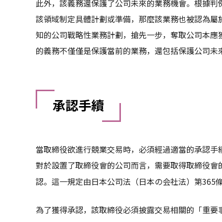
此外，該義務還保護了公司未來的業務機會。根據判
該領域制定具體計劃或準備，那麼該業務也被認為屬
知的公司戰略性業務計劃，搶先一步，奪取公司本應
的義務不僅僅是保護當前的業務，還包括保護公司未
承認手續
當取締役欲進行競業交易時，必須經過適當的承認手
對於設置了取締役會的公司而言，需要取得取締役會
認
。這一規定由日本公司法（日本の会社法）第365
為了獲得承認，該取締役必須披露交易相關的「重要