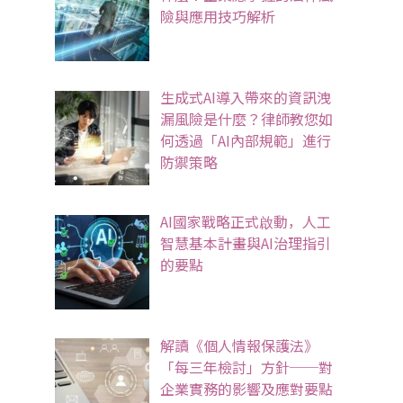
險與應用技巧解析
生成式AI導入帶來的資訊洩
漏風險是什麼？律師教您如
何透過「AI內部規範」進行
防禦策略
AI國家戰略正式啟動，人工
智慧基本計畫與AI治理指引
的要點
解讀《個人情報保護法》
「每三年檢討」方針──對
企業實務的影響及應對要點