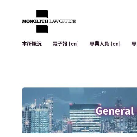
本所概況
電子報 [en]
專業人員 [en]
專
來自執行合夥人的問候
企業法務
IT
社會影響與社群參與 [en]
合約起草與審查
系統開發
全球合作夥伴聯盟 [en]
併購 (M&A)
使用條款
本所位置
日本的IPO
加密資產與
個人資料保護
AI（例如Cha
廣告審查
網絡犯罪
General