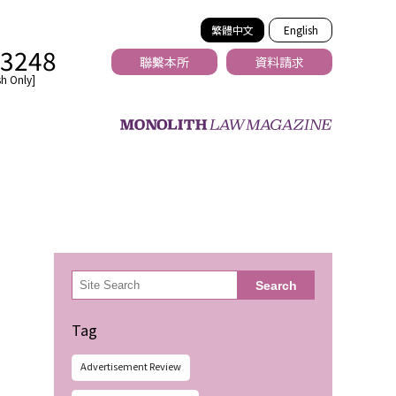
繁體中文
English
-3248
聯繫本所
資料請求
h Only]
法務
検
Search
索
Tag
Advertisement Review