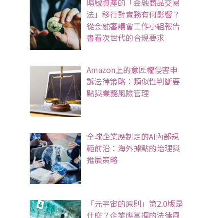
暗號資產的「金融商品交易
法」移行對實務有何影響？
從金融審議會工作小組報告
書看次世代的合規要求
Amazon上的意匠權侵害申
訴法律策略：類似性判斷要
點與業務風險管理
全球企業應制定的AI內部規
範前沿：海外據點的治理與
推展策略
「元宇宙的原則」第2.0版是
什麼？企業應掌握的法律風