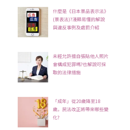
什麼是《日本景品表示法》
(景表法)?淺顯易懂的解說
與違反事例及處罰介紹
未經允許擅自張貼他人照片
會構成犯罪嗎?也解說可採
取的法律措施
「成年」從20歲降至18
歲。民法改正將帶來哪些變
化?