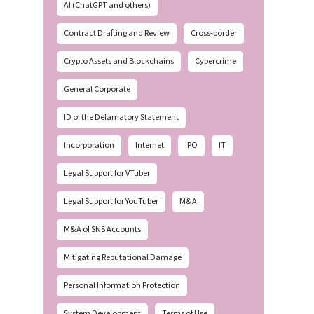
AI (ChatGPT and others)
Contract Drafting and Review
Cross-border
Crypto Assets and Blockchains
Cybercrime
General Corporate
ID of the Defamatory Statement
Incorporation
Internet
IPO
IT
Legal Support for VTuber
Legal Support for YouTuber
M&A
M&A of SNS Accounts
Mitigating Reputational Damage
Personal Information Protection
System Development
Terms of Use