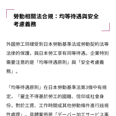
勞動相關法合規：均等待遇與安全
考慮義務
外國勞工同樣受到日本勞動基準法或勞動契約法等
法律的保護，與日本勞工享有同等待遇。企業特別
需要注意的是「均等待遇原則」與「安全考慮義
務」。
「均等待遇原則」在日本勞動基準法第3條中有規
定，「雇主不得基於勞工的國籍、信仰或社會身
份，對於工資、工作時間或其他勞動條件進行歧視
性處理」。具體案例是「デーバー加工サービス事