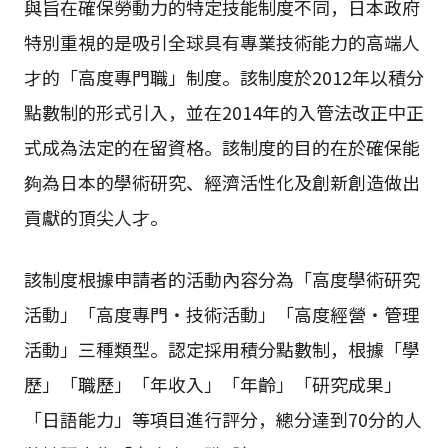
與旨在確保勞動力的特定技能制度不同，日本政府
特別重視的是吸引全球具有專業技術能力的高端人
才的「高度專門職」制度。該制度於2012年以積分
點數制的形式引入，並在2014年的入管法改正中正
式成為法定的在留資格。該制度的目的在於確保能
夠為日本的學術研究、經濟活性化及創新創造做出
貢獻的頂尖人才。
該制度根據申請者的活動內容分為「高度學術研究
活動」「高度專門・技術活動」「高度經營・管理
活動」三種類型。認定採用積分點數制，根據「學
歷」「職歷」「年收入」「年齡」「研究成果」
「日語能力」等項目進行評分，總分達到70分的人