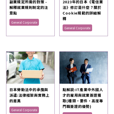
副業規定所需的對策 -
2023年的日本《電信業
解釋就業規則制定的注
法》修訂是什麼？關於
意點
Cookie規範的詳細解
釋
General Corporate
General Corporate
日本勞動法中的承攬與
點解說:IT產業中外國人
派遣:法律框架與實務上
才的雇用與就業簽證獲
的差異
取(種類・要件・高度專
門職簽證的優勢)
General Corporate