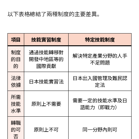
以下表格總結了兩種制度的主要差異。
項目
技能實習制度
特定技能制度
制度
通過技能轉移對
解決特定產業分野的人手
的目
開發中地區等的
不足問題
的
國際貢獻
法律
日本出入國管理及難民認
日本技能實習法
依據
定法
所需
需要一定的技能水準及日
技能
原則上不需要
語能力（即戰力）
水準
轉職
的可
原則上不可
同一分野內則可
否