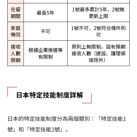
在留
1號最多累計5年，2號無
最長5年
期間
更新上限
家庭
1號不可，2號符合條件則
不可
帶同
可
接收
原則上無限制，設有預期
根據企業規模等
人數
接收人數（建設、護理領
有限制
限額
域除外）
日本特定技能制度詳解
日本的特定技能制度分為兩個類別：「特定技能1
號」和「特定技能2號」。