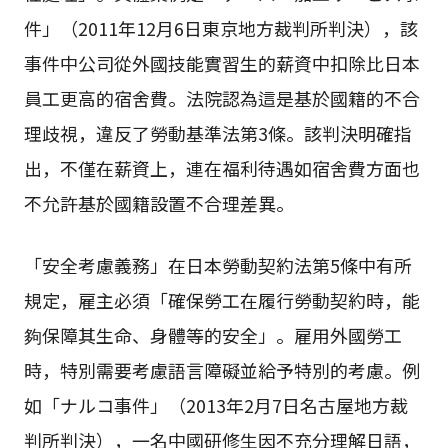
件」（2011年12月6日東京地方裁判所判決），該
事件中公司從外國技能實習生的薪資中扣除比日本
員工更高的宿舍費。法院認為這是基於國籍的不合
理歧視，違反了勞動基準法第3條。該判決明確指
出，不僅在薪資上，連在福利待遇如宿舍費方面也
不允許基於國籍設置不合理差異。
「安全考慮義務」在日本勞動契約法第5條中有所
規定，雇主必須「確保勞工在履行勞動契約時，能
夠保障其生命、身體等的安全」。雇用外國勞工
時，特別需要考慮語言障礙並給予特別的考慮。例
如「ナルコ事件」（2013年2月7日名古屋地方裁
判所判決），一名中國研修生因不充分理解日語，