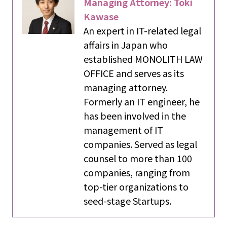
Managing Attorney: Toki
Kawase
An expert in IT-related legal
affairs in Japan who
established MONOLITH LAW
OFFICE and serves as its
managing attorney.
Formerly an IT engineer, he
has been involved in the
management of IT
companies. Served as legal
counsel to more than 100
companies, ranging from
top-tier organizations to
seed-stage Startups.