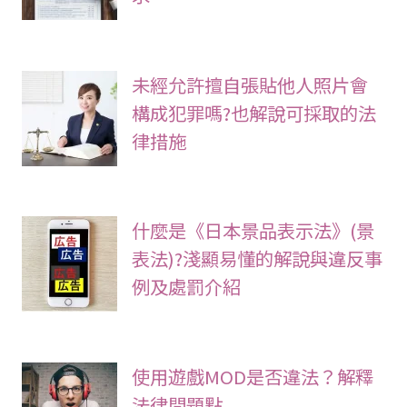
未經允許擅自張貼他人照片會
構成犯罪嗎?也解說可採取的法
律措施
什麼是《日本景品表示法》(景
表法)?淺顯易懂的解說與違反事
例及處罰介紹
使用遊戲MOD是否違法？解釋
法律問題點