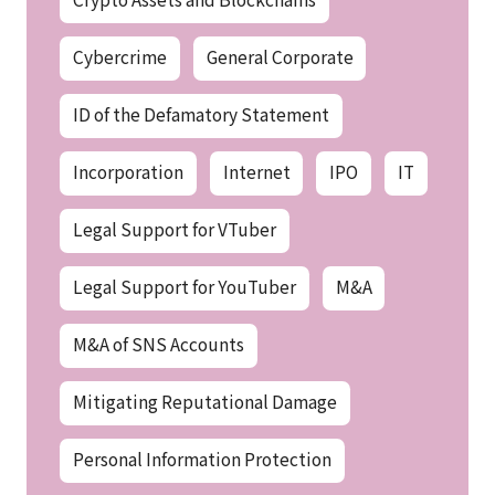
Cybercrime
General Corporate
ID of the Defamatory Statement
Incorporation
Internet
IPO
IT
Legal Support for VTuber
Legal Support for YouTuber
M&A
M&A of SNS Accounts
Mitigating Reputational Damage
Personal Information Protection