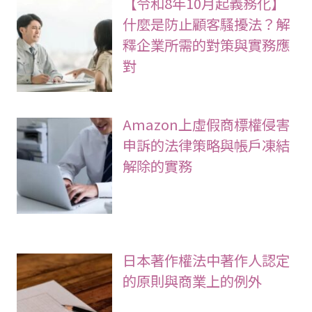
【令和8年10月起義務化】
什麼是防止顧客騷擾法？解
釋企業所需的對策與實務應
對
Amazon上虛假商標權侵害
申訴的法律策略與帳戶凍結
解除的實務
日本著作權法中著作人認定
的原則與商業上的例外