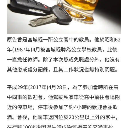
原告曾是宮城縣一所公立高中的教員。他於昭和62
年(1987年)4月被宮城縣聘為公立學校教員，此後
一直擔任教師。除了本次懲戒免職處分外，他沒有
其他懲戒處分記錄，且其工作狀況也無特別問題。
平成29年(2017年)4月28日，為了參加當時所在高
中同事的歡迎會，他駕駛私家車從高中前往會場附
近的停車場，停車後參加了約4小時的歡迎會並飲
酒。會後，他駕車返回位於20公里以上外的家中，
在行駛100米後因過失造成物質損害的交通事故。