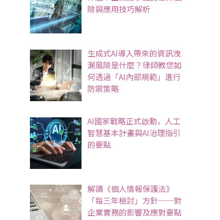
險與應用技巧解析
生成式AI導入帶來的資訊洩
漏風險是什麼？律師教您如
何透過「AI內部規範」進行
防禦策略
AI國家戰略正式啟動，人工
智慧基本計畫與AI治理指引
的要點
解讀《個人情報保護法》
「每三年檢討」方針──對
企業實務的影響及應對要點