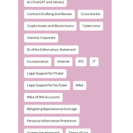
AI (ChatGPT and others)
Contract Drafting and Review
Cross-border
Crypto Assets and Blockchains
Cybercrime
General Corporate
ID of the Defamatory Statement
Incorporation
Internet
IPO
IT
Legal Support for VTuber
Legal Support for YouTuber
M&A
M&A of SNS Accounts
Mitigating Reputational Damage
Personal Information Protection
System Development
Terms of Use