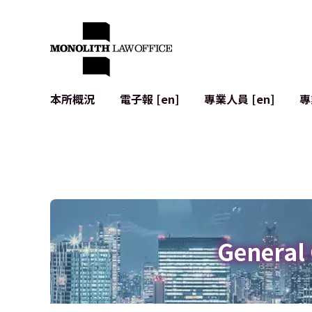
本所概況
電子報 [en]
專業人員 [en]
專
來自執行合夥人的問候
企業法務
IT
社會影響與社群參與 [en]
合約起草與審查
系統開發
全球合作夥伴聯盟 [en]
併購 (M&A)
使用條款
本所位置
日本的IPO
加密資產與
個人資料保護
AI（例如Cha
廣告審查
網絡犯罪
General