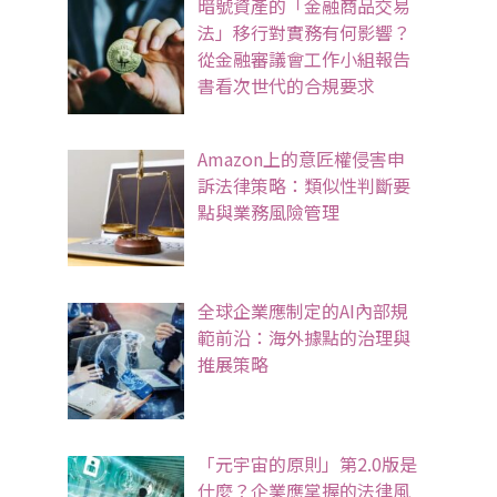
暗號資產的「金融商品交易
法」移行對實務有何影響？
從金融審議會工作小組報告
書看次世代的合規要求
Amazon上的意匠權侵害申
訴法律策略：類似性判斷要
點與業務風險管理
全球企業應制定的AI內部規
範前沿：海外據點的治理與
推展策略
「元宇宙的原則」第2.0版是
什麼？企業應掌握的法律風