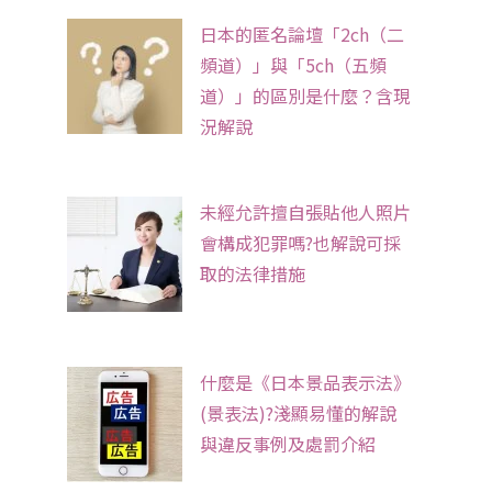
日本的匿名論壇「2ch（二
頻道）」與「5ch（五頻
道）」的區別是什麼？含現
況解說
未經允許擅自張貼他人照片
會構成犯罪嗎?也解說可採
取的法律措施
什麼是《日本景品表示法》
(景表法)?淺顯易懂的解說
與違反事例及處罰介紹