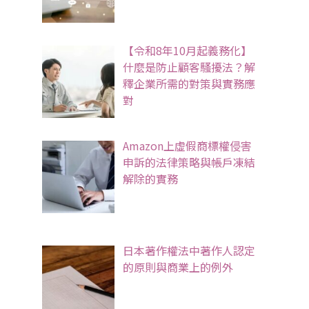
【令和8年10月起義務化】
什麼是防止顧客騷擾法？解
釋企業所需的對策與實務應
對
Amazon上虛假商標權侵害
申訴的法律策略與帳戶凍結
解除的實務
日本著作權法中著作人認定
的原則與商業上的例外