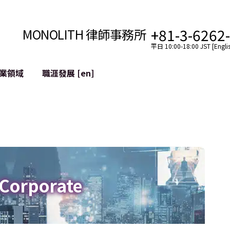
+81-3-6262
MONOLITH 律師事務所
平日 10:00-18:00 JST [Englis
業領域
職涯發展 [en]
網際網路
跨境
YouTuber法律支援
VTuber法律支援
區塊鏈
社交網絡服務帳戶的併
tGPT等)
緩解聲譽損害
 Corporate