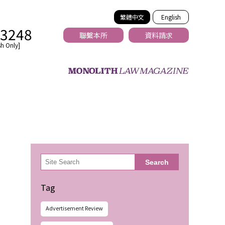
繁體中文
English
-3248
聯繫本所
資料請求
h Only]
法務
検
Search
索
Tag
Advertisement Review