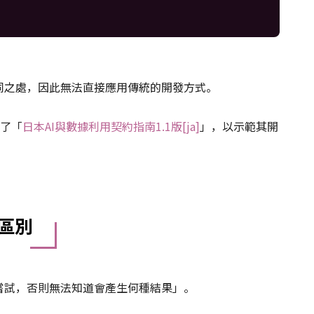
同之處，因此無法直接應用傳統的開發方式。
定了「
日本AI與數據利用契約指南1.1版[ja]
」，以示範其開
區別
嘗試，否則無法知道會產生何種結果」。