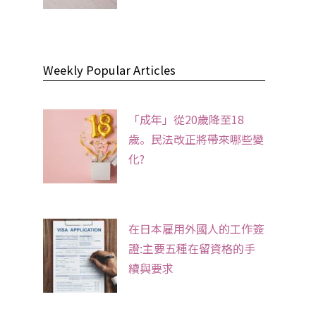
Weekly Popular Articles
「成年」從20歲降至18
歲。民法改正將帶來哪些變
化?
在日本雇用外國人的工作簽
證:主要五種在留資格的手
續與要求