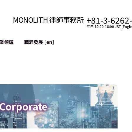
+81-3-6262
MONOLITH 律師事務所
平日 10:00-18:00 JST [Englis
業領域
職涯發展 [en]
網際網路
跨境
YouTuber法律支援
VTuber法律支援
區塊鏈
社交網絡服務帳戶的併
tGPT等)
緩解聲譽損害
 Corporate