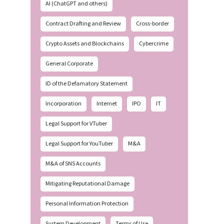
AI (ChatGPT and others)
Contract Drafting and Review
Cross-border
Crypto Assets and Blockchains
Cybercrime
General Corporate
ID of the Defamatory Statement
Incorporation
Internet
IPO
IT
Legal Support for VTuber
Legal Support for YouTuber
M&A
M&A of SNS Accounts
Mitigating Reputational Damage
Personal Information Protection
System Development
Terms of Use