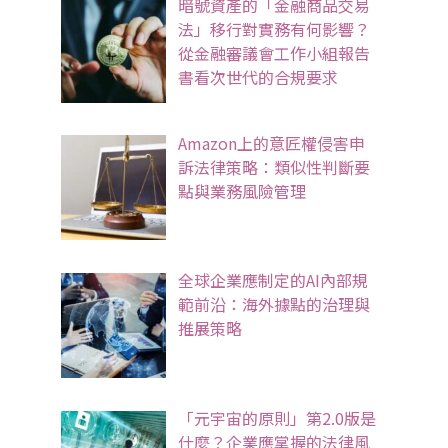
暗號資產的「金融商品交易
法」移行對實務有何影響？
從金融審議會工作小組報告
書看次世代的合規要求
Amazon上的意匠權侵害申
訴法律策略：類似性判斷要
點與業務風險管理
全球企業應制定的AI內部規
範前沿：海外據點的治理與
推展策略
「元宇宙的原則」第2.0版是
什麼？企業應掌握的法律風