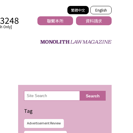
繁體中文
English
-3248
聯繫本所
資料請求
h Only]
法務
検
Search
索
Tag
Advertisement Review