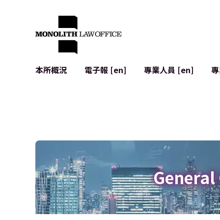
本所概況
電子報 [en]
專業人員 [en]
專
來自執行合夥人的問候
企業法務
IT
社會影響與社群參與 [en]
合約起草與審查
系統開發
全球合作夥伴聯盟 [en]
併購 (M&A)
使用條款
本所位置
日本的IPO
加密資產與
個人資料保護
AI（例如Cha
廣告審查
網絡犯罪
General