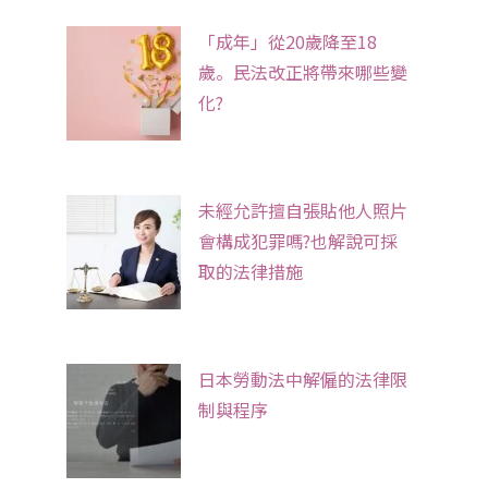
「成年」從20歲降至18
歲。民法改正將帶來哪些變
化?
未經允許擅自張貼他人照片
會構成犯罪嗎?也解說可採
取的法律措施
日本勞動法中解僱的法律限
制與程序