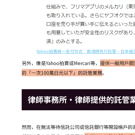
Yahoo拍賣統一支付方式 款項將先行託管 – 日本經
另外，像是Yahoo拍賣或Mercari等，
提供一般用戶間
的「一次100萬日元以下」的託管業務
。
律師事務所・律師提供的託管
然而，在無法等待信託公司或信託銀行等開設帳戶的