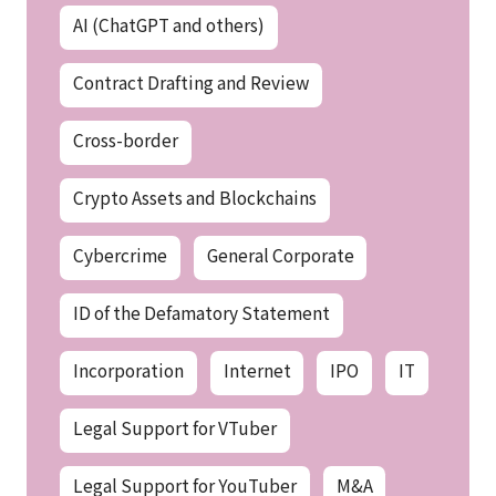
AI (ChatGPT and others)
Contract Drafting and Review
Cross-border
Crypto Assets and Blockchains
Cybercrime
General Corporate
ID of the Defamatory Statement
Incorporation
Internet
IPO
IT
Legal Support for VTuber
Legal Support for YouTuber
M&A