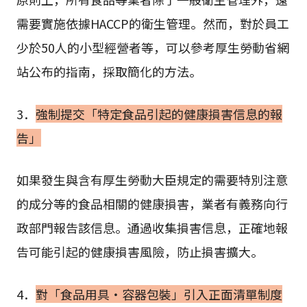
需要實施依據HACCP的衛生管理。然而，對於員工
少於50人的小型經營者等，可以參考厚生勞動省網
站公布的指南，採取簡化的方法。
3．
強制提交「特定食品引起的健康損害信息的報
告」
如果發生與含有厚生勞動大臣規定的需要特別注意
的成分等的食品相關的健康損害，業者有義務向行
政部門報告該信息。通過收集損害信息，正確地報
告可能引起的健康損害風險，防止損害擴大。
4．
對「食品用具・容器包裝」引入正面清單制度