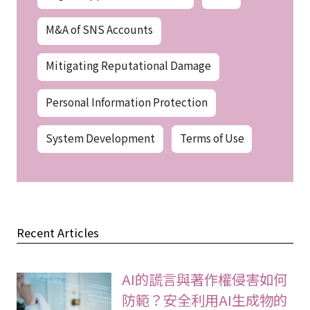
M&A of SNS Accounts
Mitigating Reputational Damage
Personal Information Protection
System Development
Terms of Use
Recent Articles
AI的謊言與著作權侵害如何
防範？安全利用AI生成物的