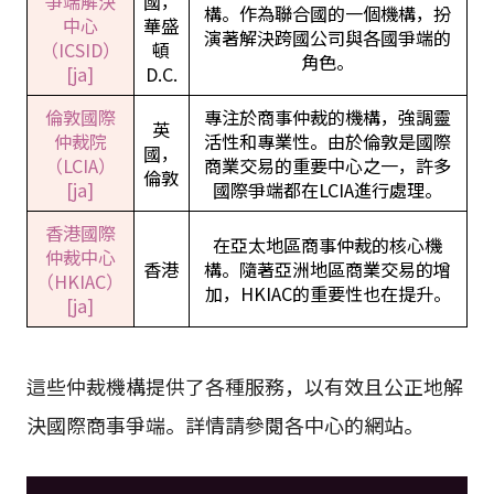
爭端解決
國，
構。作為聯合國的一個機構，扮
中心
華盛
演著解決跨國公司與各國爭端的
（ICSID）
頓
角色。
[ja]
D.C.
倫敦國際
專注於商事仲裁的機構，強調靈
英
仲裁院
活性和專業性。由於倫敦是國際
國，
（LCIA）
商業交易的重要中心之一，許多
倫敦
[ja]
國際爭端都在LCIA進行處理。
香港國際
在亞太地區商事仲裁的核心機
仲裁中心
香港
構。隨著亞洲地區商業交易的增
（HKIAC）
加，HKIAC的重要性也在提升。
[ja]
這些仲裁機構提供了各種服務，以有效且公正地解
決國際商事爭端。詳情請參閱各中心的網站。