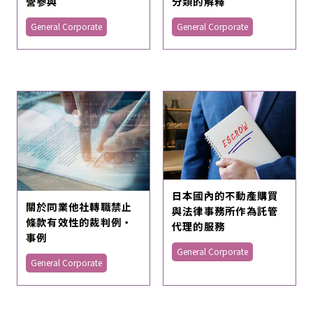
營參與
分類的解釋
General Corporate
General Corporate
日本國內的不動產購買
關於同業他社轉職禁止
與法律事務所作為託管
條款有效性的裁判例・
代理的服務
事例
General Corporate
General Corporate