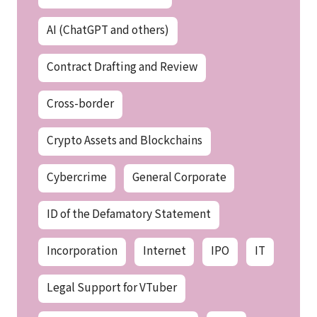
AI (ChatGPT and others)
Contract Drafting and Review
Cross-border
Crypto Assets and Blockchains
Cybercrime
General Corporate
ID of the Defamatory Statement
Incorporation
Internet
IPO
IT
Legal Support for VTuber