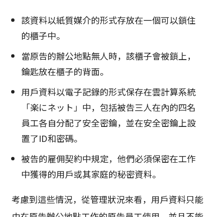
該資料以紙質媒介的形式存放在一個可以鎖住
的櫃子中。
當原告的辦公地點無人時，該櫃子會被鎖上，
鑰匙放在櫃子的背面。
用戶資料以電子記錄的形式保存在雲計算系統
「楽にネット」中，包括被告三人在內的四名
員工各自分配了安全密鑰，並在安全密鑰上設
置了ID和密碼。
被告的雇佣契約中規定，他們必須保密在工作
中獲得的用戶或其家庭的秘密資料。
考慮到這些情況，從管理狀況來看，用戶資料只能
由在原告辦公地點工作的原告員工使用，並且不能