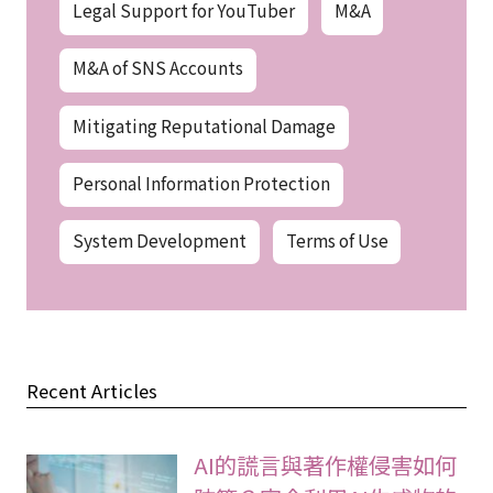
Legal Support for YouTuber
M&A
M&A of SNS Accounts
Mitigating Reputational Damage
Personal Information Protection
System Development
Terms of Use
Recent Articles
AI的謊言與著作權侵害如何