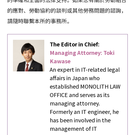
的應對、勞動協約的談判或其他勞務問題的諮詢，
請隨時聯繫本所的事務所。
The Editor in Chief:
Managing Attorney: Toki
Kawase
An expert in IT-related legal
affairs in Japan who
established MONOLITH LAW
OFFICE and serves as its
managing attorney.
Formerly an IT engineer, he
has been involved in the
management of IT