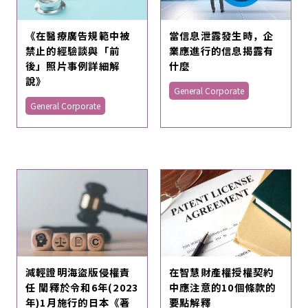
《在醫療廣告規範中被
當信息泄露發生時，企
禁止的經驗談與「前
業應進行的信息揭露有
後」照片事例詳細解
什麼
說》
General Corporate
General Corporate
減輕證明海盜版侵權責
在智慧財產權授權契約
任 闡釋於令和6年(2023
中應注意的10個條款的
年)1月施行的日本《著
要點解釋