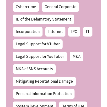
Cybercrime
General Corporate
ID of the Defamatory Statement
Incorporation
Internet
IPO
IT
Legal Support for VTuber
Legal Support for YouTuber
M&A
M&A of SNS Accounts
Mitigating Reputational Damage
Personal Information Protection
System Development
Terms of Use