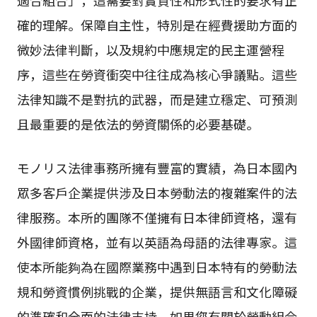
確的理解。保障自主性，特別是在經費援助方面的
微妙法律判斷，以及規約中應規定的民主運營程
序，這些在勞資衝突中往往成為核心爭議點。這些
法律知識不是對抗的武器，而是建立穩定、可預測
且最重要的是依法的勞資關係的必要基礎。
モノリス法律事務所擁有豐富的實績，為日本國內
眾多客戶企業提供涉及日本勞動法的複雜案件的法
律服務。本所的團隊不僅擁有日本律師資格，還有
外國律師資格，並有以英語為母語的法律專家。這
使本所能夠為在國際業務中遇到日本特有的勞動法
規和勞資慣例挑戰的企業，提供無語言和文化障礙
的準確和全面的法律支持。如果您有關於勞動組合