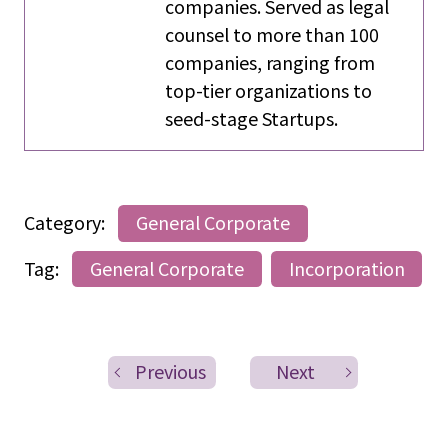
companies. Served as legal
counsel to more than 100
companies, ranging from
top-tier organizations to
seed-stage Startups.
Category:
General Corporate
Tag:
General Corporate
Incorporation
Previous
Next