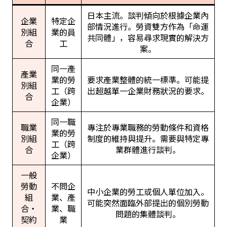
日本主流。談判傾向於根據企業內
企業
特定企
部情況進行。勞資雙方作為「命運
別組
業的員
共同體」，容易尋求現實的解決方
合
工
案。
同一產
產業
業的勞
要求產業整體的統一標準。可能提
別組
工（跨
出超越單一企業財務狀況的要求。
合
企業）
同一職
職業
專注於專業職務的勞動條件和資格
業的勞
別組
制度的維持與提升。需要與特定專
工（跨
合
業群體進行談判。
企業）
一般
勞動
不問企
中小企業的勞工或個人單位加入。
組
業、產
可能突然面臨外部提出的個別勞動
合・
業、職
問題的集體談判。
契約
業