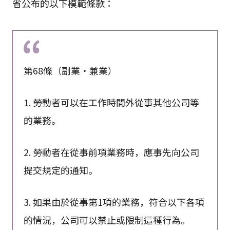
省公布的以下模範條款：
第68條（副業・兼業）
1. 勞動者可以在工作時間外從事其他公司等
的業務。
2. 勞動者在從事前項業務時，應事先向公司
提交規定的通知。
3. 如果由於從事第1項的業務，符合以下各項
的情況，公司可以禁止或限制這種行為。