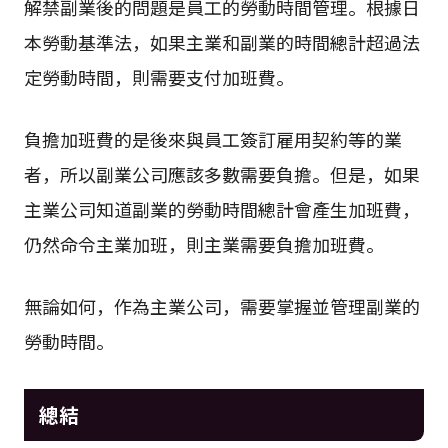
解禁副業後的問題是員工的勞動時間管理。根據日
本勞動基準法，如果主業和副業的時間總計超過法
定勞動時間，則需要支付加班費。
負擔加班費的是後來與員工簽訂雇用契約等的業
者，所以副業公司應該多數需要負擔。但是，如果
主業公司知道副業的勞動時間總計會產生加班費，
仍然命令主業加班，則主業需要負擔加班費。
無論如何，作為主業公司，需要掌握並管理副業的
勞動時間。
總結