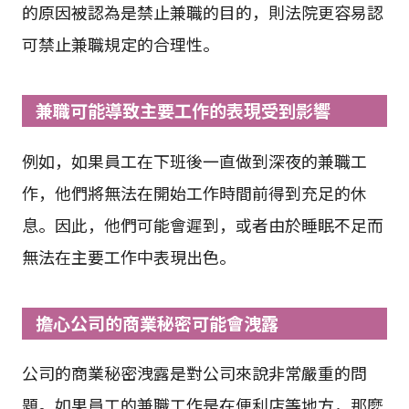
的原因被認為是禁止兼職的目的，則法院更容易認
可禁止兼職規定的合理性。
兼職可能導致主要工作的表現受到影響
例如，如果員工在下班後一直做到深夜的兼職工
作，他們將無法在開始工作時間前得到充足的休
息。因此，他們可能會遲到，或者由於睡眠不足而
無法在主要工作中表現出色。
擔心公司的商業秘密可能會洩露
公司的商業秘密洩露是對公司來說非常嚴重的問
題。如果員工的兼職工作是在便利店等地方，那麼