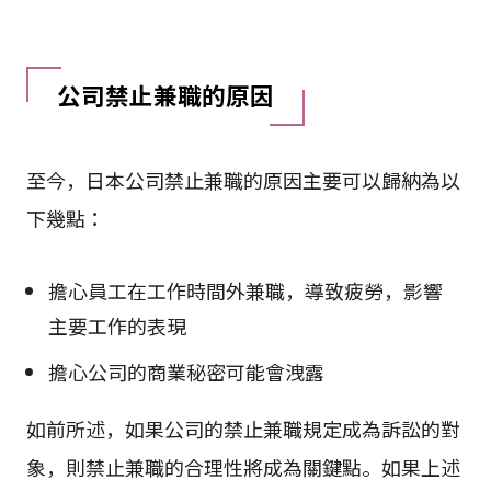
公司禁止兼職的原因
至今，日本公司禁止兼職的原因主要可以歸納為以
下幾點：
擔心員工在工作時間外兼職，導致疲勞，影響
主要工作的表現
擔心公司的商業秘密可能會洩露
如前所述，如果公司的禁止兼職規定成為訴訟的對
象，則禁止兼職的合理性將成為關鍵點。如果上述