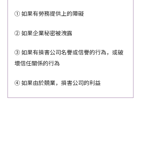
① 如果有勞務提供上的障礙
② 如果企業秘密被洩露
③ 如果有損害公司名譽或信譽的行為，或破
壞信任關係的行為
④ 如果由於競業，損害公司的利益