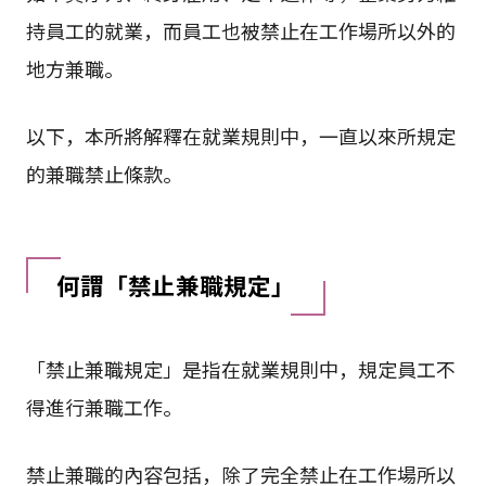
持員工的就業，而員工也被禁止在工作場所以外的
地方兼職。
以下，本所將解釋在就業規則中，一直以來所規定
的兼職禁止條款。
何謂「禁止兼職規定」
「禁止兼職規定」是指在就業規則中，規定員工不
得進行兼職工作。
禁止兼職的內容包括，除了完全禁止在工作場所以