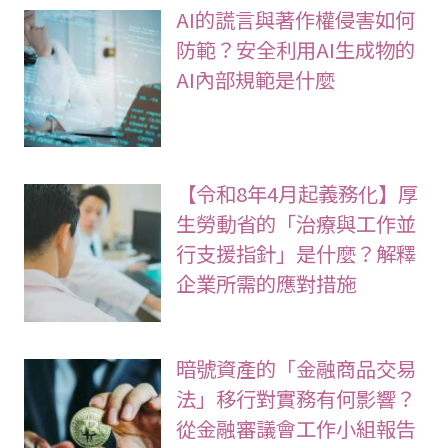
AI的謊言與著作權侵害如何
防範？安全利用AI生成物的
AI內部規範是什麼
【令和8年4月起義務化】厚
生勞動省的「治療與工作並
行支援指針」是什麼？解釋
企業所需的應對措施
暗號資產的「金融商品交易
法」移行對實務有何影響？
從金融審議會工作小組報告