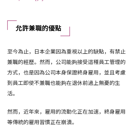
允許兼職的優點
至今為止，日本企業因為重視以上的缺點，有禁止
兼職的經歷。然而，公司能夠接受這種員工管理的
方式，也是因為公司本身保證終身雇用，並且考慮
到員工即使不兼職也能夠在退休前過上無憂的生
活。
然而，近年來，雇用的流動化正在加速，終身雇用
等傳統的雇用習慣正在崩潰。