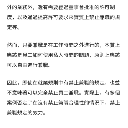
外的業務外，還有需要經過董事會批准的許可制
度，以及通過提高許可要求來實質上禁止兼職的規
定等。
然而，只要兼職是在工作時間之外進行的，本質上
應該是員工如何使用私人時間的問題，原則上應該
可以自由進行兼職。
因此，即使在就業規則中有禁止兼職的規定，也並
不意味著可以完全禁止員工兼職。實際上，有多個
案例否定了在沒有禁止兼職合理性的情況下，禁止
兼職規定的效力。