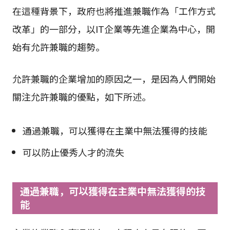
在這種背景下，政府也將推進兼職作為「工作方式
改革」的一部分，以IT企業等先進企業為中心，開
始有允許兼職的趨勢。
允許兼職的企業增加的原因之一，是因為人們開始
關注允許兼職的優點，如下所述。
通過兼職，可以獲得在主業中無法獲得的技能
可以防止優秀人才的流失
通過兼職，可以獲得在主業中無法獲得的技
能