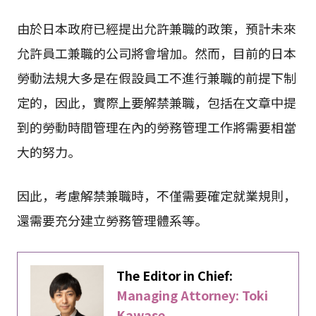
由於日本政府已經提出允許兼職的政策，預計未來
允許員工兼職的公司將會增加。然而，目前的日本
勞動法規大多是在假設員工不進行兼職的前提下制
定的，因此，實際上要解禁兼職，包括在文章中提
到的勞動時間管理在內的勞務管理工作將需要相當
大的努力。
因此，考慮解禁兼職時，不僅需要確定就業規則，
還需要充分建立勞務管理體系等。
The Editor in Chief:
Managing Attorney: Toki
Kawase