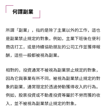
何謂副業
所謂「副業」，指的是除了主業以外的工作，這也
是副業禁止規定的對象。例如，主業下班後在便利
商店打工，或是持續協助朋友的公司工作並獲得報
酬，這些一般都被視為副業。
相對的，投資通常不被視為副業禁止規定的對象，
因為它與事業有所不同。被視為副業禁止規定的對
象的副業，通常限定於透過勞動獲得收入的行為。
例如，股票投資或不動產投資等屬於不勞而獲的收
入，並不被視為副業禁止規定的對象。