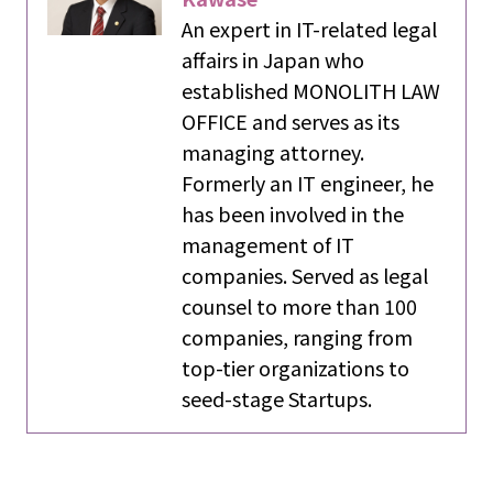
An expert in IT-related legal
affairs in Japan who
established MONOLITH LAW
OFFICE and serves as its
managing attorney.
Formerly an IT engineer, he
has been involved in the
management of IT
companies. Served as legal
counsel to more than 100
companies, ranging from
top-tier organizations to
seed-stage Startups.