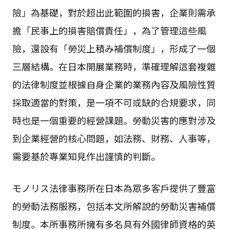
險」為基礎，對於超出此範圍的損害，企業則需承
擔「民事上的損害賠償責任」，為了管理這些風
險，還設有「勞災上積み補償制度」，形成了一個
三層結構。在日本開展業務時，準確理解這套複雜
的法律制度並根據自身企業的業務內容及風險性質
採取適當的對策，是一項不可或缺的合規要求，同
時也是一個重要的經營課題。勞動災害的應對涉及
到企業經營的核心問題，如法務、財務、人事等，
需要基於專業知見作出謹慎的判斷。
モノリス法律事務所在日本為眾多客戶提供了豐富
的勞動法務服務，包括本文所解說的勞動災害補償
制度。本所事務所擁有多名具有外國律師資格的英