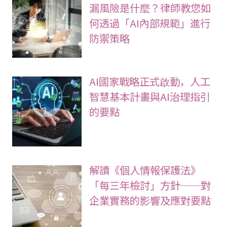
漏風險是什麼？律師教您如
何透過「AI內部規範」進行
防禦策略
AI國家戰略正式啟動，人工
智慧基本計畫與AI治理指引
的要點
解讀《個人情報保護法》
「每三年檢討」方針──對
企業實務的影響及應對要點