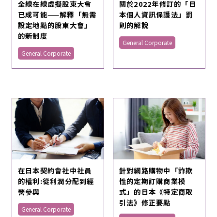
全線在線虛擬股東大會
關於2022年修訂的「日
已成可能——解釋「無需
本個人資訊保護法」罰
設定地點的股東大會」
則的解說
的新制度
General Corporate
General Corporate
在日本契約會社中社員
針對網路購物中「詐欺
的權利:從利潤分配到經
性的定期訂購商業模
營參與
式」的日本《特定商取
引法》修正要點
General Corporate