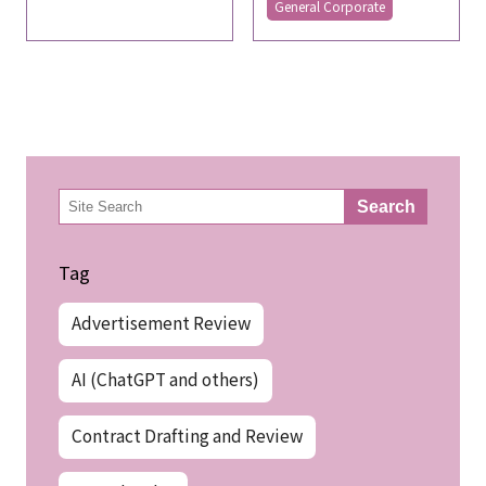
General Corporate
検
Search
索
Tag
Advertisement Review
AI (ChatGPT and others)
Contract Drafting and Review