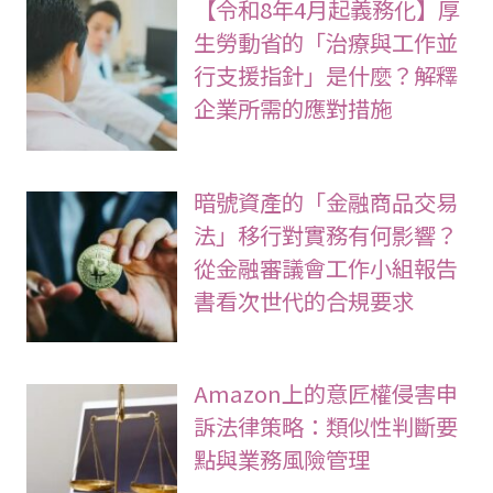
【令和8年4月起義務化】厚
生勞動省的「治療與工作並
行支援指針」是什麼？解釋
企業所需的應對措施
暗號資產的「金融商品交易
法」移行對實務有何影響？
從金融審議會工作小組報告
書看次世代的合規要求
Amazon上的意匠權侵害申
訴法律策略：類似性判斷要
點與業務風險管理