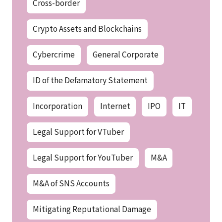
Cross-border
Crypto Assets and Blockchains
Cybercrime
General Corporate
ID of the Defamatory Statement
Incorporation
Internet
IPO
IT
Legal Support for VTuber
Legal Support for YouTuber
M&A
M&A of SNS Accounts
Mitigating Reputational Damage