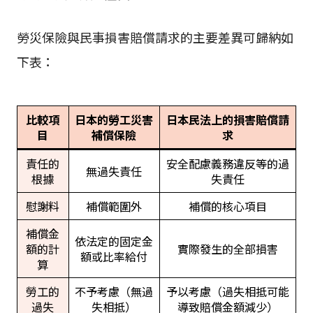
勞災保險與民事損害賠償請求的主要差異可歸納如
下表：
比較項
日本的勞工災害
日本民法上的損害賠償請
目
補償保險
求
責任的
安全配慮義務違反等的過
無過失責任
根據
失責任
慰謝料
補償範圍外
補償的核心項目
補償金
依法定的固定金
額的計
實際發生的全部損害
額或比率給付
算
勞工的
不予考慮（無過
予以考慮（過失相抵可能
過失
失相抵）
導致賠償金額減少）