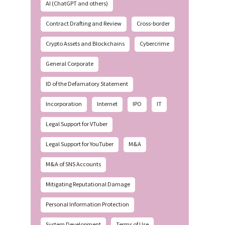
AI (ChatGPT and others)
Contract Drafting and Review
Cross-border
Crypto Assets and Blockchains
Cybercrime
General Corporate
ID of the Defamatory Statement
Incorporation
Internet
IPO
IT
Legal Support for VTuber
Legal Support for YouTuber
M&A
M&A of SNS Accounts
Mitigating Reputational Damage
Personal Information Protection
System Development
Terms of Use