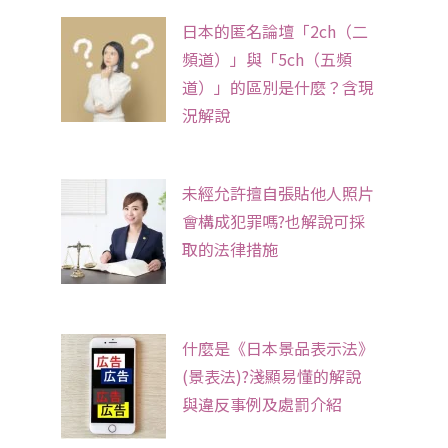
日本的匿名論壇「2ch（二
頻道）」與「5ch（五頻
道）」的區別是什麼？含現
況解說
未經允許擅自張貼他人照片
會構成犯罪嗎?也解說可採
取的法律措施
什麼是《日本景品表示法》
(景表法)?淺顯易懂的解說
與違反事例及處罰介紹