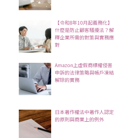
【令和8年10月起義務化】
什麼是防止顧客騷擾法？解
釋企業所需的對策與實務應
對
Amazon上虛假商標權侵害
申訴的法律策略與帳戶凍結
解除的實務
日本著作權法中著作人認定
的原則與商業上的例外