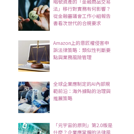
暗號資產的「金融商品交易
法」移行對實務有何影響？
從金融審議會工作小組報告
書看次世代的合規要求
Amazon上的意匠權侵害申
訴法律策略：類似性判斷要
點與業務風險管理
全球企業應制定的AI內部規
範前沿：海外據點的治理與
推展策略
「元宇宙的原則」第2.0版是
什麼？企業應掌握的法律風