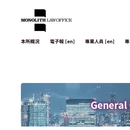
本所概況
電子報 [en]
專業人員 [en]
專
來自執行合夥人的問候
企業法務
IT
社會影響與社群參與 [en]
合約起草與審查
系統開發
全球合作夥伴聯盟 [en]
併購 (M&A)
使用條款
本所位置
日本的IPO
加密資產與
個人資料保護
AI（例如Cha
廣告審查
網絡犯罪
General