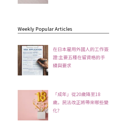
Weekly Popular Articles
在日本雇用外國人的工作簽
證:主要五種在留資格的手
續與要求
「成年」從20歲降至18
歲。民法改正將帶來哪些變
化?