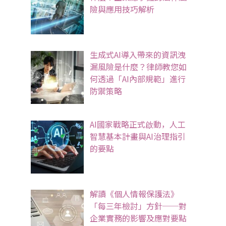
險與應用技巧解析
生成式AI導入帶來的資訊洩
漏風險是什麼？律師教您如
何透過「AI內部規範」進行
防禦策略
AI國家戰略正式啟動，人工
智慧基本計畫與AI治理指引
的要點
解讀《個人情報保護法》
「每三年檢討」方針──對
企業實務的影響及應對要點