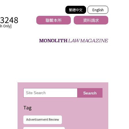
繁體中文
English
-3248
聯繫本所
資料請求
h Only]
法務
検
Search
索
Tag
Advertisement Review