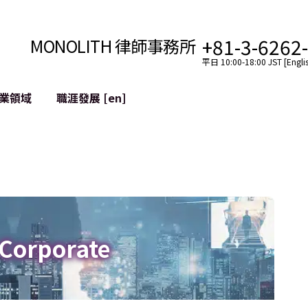
+81-3-6262
MONOLITH 律師事務所
平日 10:00-18:00 JST [Englis
業領域
職涯發展 [en]
網際網路
跨境
YouTuber法律支援
VTuber法律支援
區塊鏈
社交網絡服務帳戶的併
tGPT等)
緩解聲譽損害
 Corporate