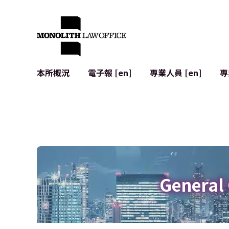
本所概況
電子報 [en]
專業人員 [en]
專
來自執行合夥人的問候
企業法務
IT
社會影響與社群參與 [en]
合約起草與審查
系統開發
全球合作夥伴聯盟 [en]
併購 (M&A)
使用條款
本所位置
日本的IPO
加密資產與
個人資料保護
AI（例如Cha
廣告審查
網絡犯罪
General