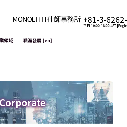
+81-3-6262
MONOLITH 律師事務所
平日 10:00-18:00 JST [Englis
業領域
職涯發展 [en]
網際網路
跨境
YouTuber法律支援
VTuber法律支援
區塊鏈
社交網絡服務帳戶的併
tGPT等)
緩解聲譽損害
 Corporate