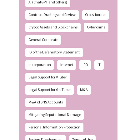
AI (ChatGPT and others)
Contract Drafting and Review
Cross-border
Crypto Assets and Blockchains
Cybercrime
General Corporate
ID of the Defamatory Statement
Incorporation
Internet
IPO
IT
Legal Support for VTuber
Legal Support for YouTuber
M&A
M&A of SNS Accounts
Mitigating Reputational Damage
Personal Information Protection
System Development
Terms of Use