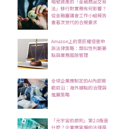
暗號資產的「金融商品交易
法」移行對實務有何影響？
從金融審議會工作小組報告
書看次世代的合規要求
Amazon上的意匠權侵害申
訴法律策略：類似性判斷要
點與業務風險管理
全球企業應制定的AI內部規
範前沿：海外據點的治理與
推展策略
「元宇宙的原則」第2.0版是
什麼？企業應掌握的法律風