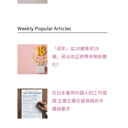
Weekly Popular Articles
「成年」從20歲降至18
歲。民法改正將帶來哪些變
化?
在日本雇用外國人的工作簽
證:主要五種在留資格的手
續與要求