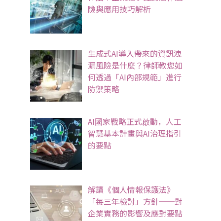
險與應用技巧解析
生成式AI導入帶來的資訊洩
漏風險是什麼？律師教您如
何透過「AI內部規範」進行
防禦策略
AI國家戰略正式啟動，人工
智慧基本計畫與AI治理指引
的要點
解讀《個人情報保護法》
「每三年檢討」方針──對
企業實務的影響及應對要點