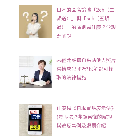
日本的匿名論壇「2ch（二
頻道）」與「5ch（五頻
道）」的區別是什麼？含現
況解說
未經允許擅自張貼他人照片
會構成犯罪嗎?也解說可採
取的法律措施
什麼是《日本景品表示法》
(景表法)?淺顯易懂的解說
與違反事例及處罰介紹