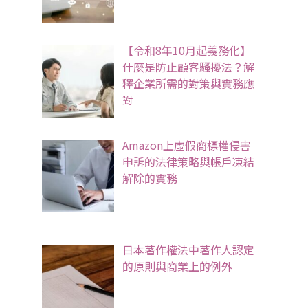
【令和8年10月起義務化】
什麼是防止顧客騷擾法？解
釋企業所需的對策與實務應
對
Amazon上虛假商標權侵害
申訴的法律策略與帳戶凍結
解除的實務
日本著作權法中著作人認定
的原則與商業上的例外