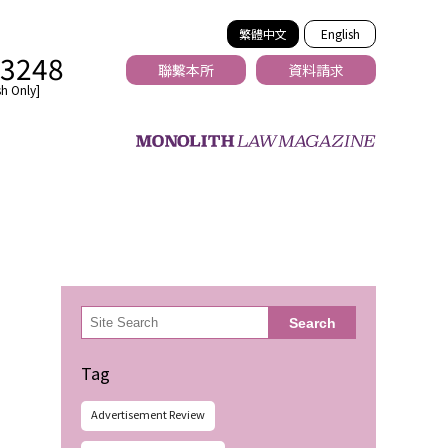
繁體中文
English
-3248
聯繫本所
資料請求
h Only]
法務
検
Search
索
Tag
Advertisement Review