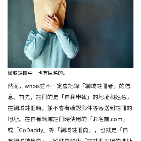
網域註冊中，也有匿名的。
然而，whois並不一定會記錄「網域註冊者」的信
息。首先，註冊的是「自我申報」的地址和姓名。
在網域註冊時，並不會有確認郵件等寄送到註冊的
地址。在自有網域註冊時使用的「お名前.com」
或「GoDaddy」等「網域註冊商」，也就是「自
有網域銷售商」，雖然會發出「請註冊正確的地址