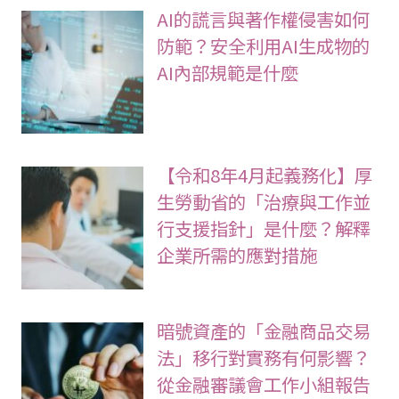
AI的謊言與著作權侵害如何
防範？安全利用AI生成物的
AI內部規範是什麼
【令和8年4月起義務化】厚
生勞動省的「治療與工作並
行支援指針」是什麼？解釋
企業所需的應對措施
暗號資產的「金融商品交易
法」移行對實務有何影響？
從金融審議會工作小組報告