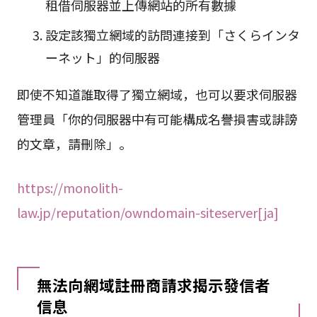
租借伺服器並上傳網站的所有數據
設定該獨立網域的訪問連接到「さくらインタ
ーネット」的伺服器
即使不知道誰取得了獨立網域，也可以要求伺服器
管理員「你的伺服器中有可能構成名譽損害或誹謗
的文章，請刪除」。
https://monolith-
law.jp/reputation/owndomain-siteserver[ja]
無法向網域註冊商請求揭示發信者
信息