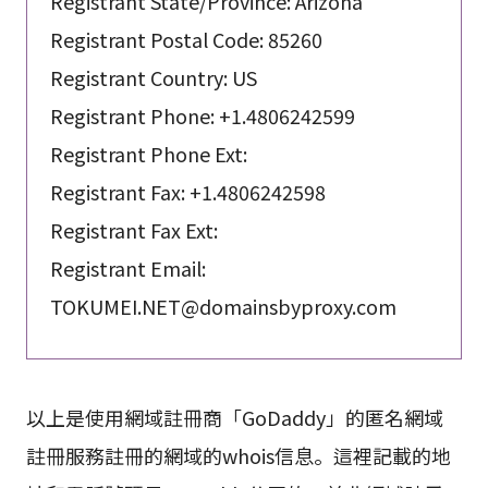
Registrant State/Province: Arizona
Registrant Postal Code: 85260
Registrant Country: US
Registrant Phone: +1.4806242599
Registrant Phone Ext:
Registrant Fax: +1.4806242598
Registrant Fax Ext:
Registrant Email:
TOKUMEI.NET@domainsbyproxy.com
以上是使用網域註冊商「GoDaddy」的匿名網域
註冊服務註冊的網域的whois信息。這裡記載的地