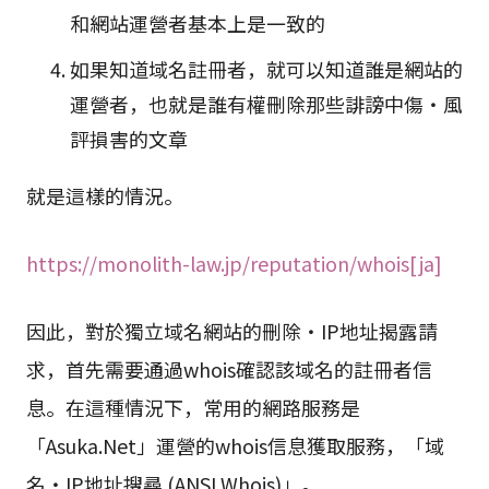
和網站運營者基本上是一致的
如果知道域名註冊者，就可以知道誰是網站的
運營者，也就是誰有權刪除那些誹謗中傷・風
評損害的文章
就是這樣的情況。
https://monolith-law.jp/reputation/whois[ja]
因此，對於獨立域名網站的刪除・IP地址揭露請
求，首先需要通過whois確認該域名的註冊者信
息。在這種情況下，常用的網路服務是
「Asuka.Net」運營的whois信息獲取服務，「域
名・IP地址搜尋 (ANSI Whois)」。