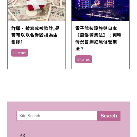
詐騙・被寫成被欺詐,是
電子競技設施與日本
否可以以名譽毀損為由
《風俗營業法》：何種
刪除?
情況會觸犯風俗營業
法？
Internet
Internet
検
Search
索
Tag