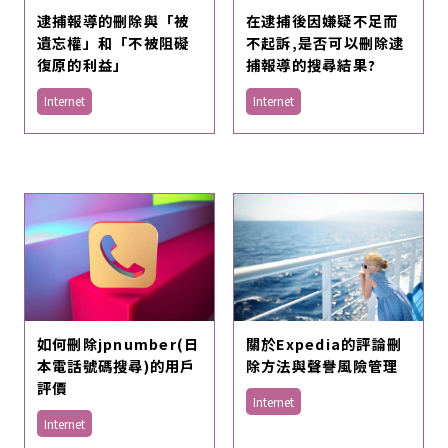
逮捕報導的刪除與「被
在逮捕後因嫌疑不足而
遺忘權」和「不被阻礙
不起訴,是否可以刪除逮
復原的利益」
捕報導的搜尋結果?
Internet
Internet
如何刪除jpnumber(日
關於Expedia的評論刪
本電話號碼搜尋)的用戶
除方法與聲譽風險管理
評價
Internet
Internet