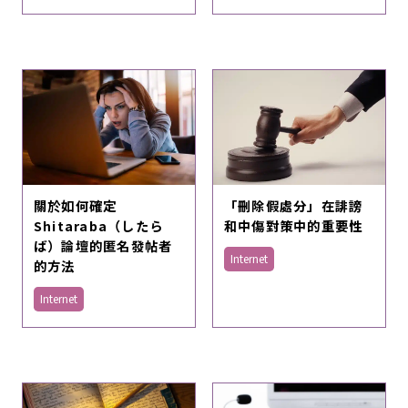
關於如何確定
「刪除假處分」在誹謗
Shitaraba（したら
和中傷對策中的重要性
ば）論壇的匿名發帖者
Internet
的方法
Internet