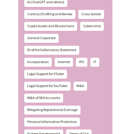
AI (ChatGPT and others)
Contract Drafting and Review
Cross-border
Crypto Assets and Blockchains
Cybercrime
General Corporate
ID of the Defamatory Statement
Incorporation
Internet
IPO
IT
Legal Support for VTuber
Legal Support for YouTuber
M&A
M&A of SNS Accounts
Mitigating Reputational Damage
Personal Information Protection
System Development
Terms of Use