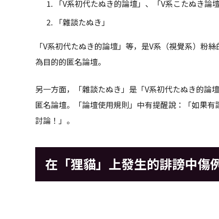
「V系初代たぬき的論壇」、「V系こたぬき論
「雜談たぬき」
「V系初代たぬき的論壇」等，是V系（視覺系）粉
為目的的匿名論壇。
另一方面，「雜談たぬき」是「V系初代たぬき的論
匿名論壇。「論壇使用規則」中有提醒說：「如果有
討論！」。
在「狸貓」上發生的誹謗中傷