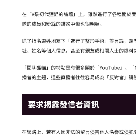
在「V系初代狸貓的論壇」上，雖然進行了各種關於
隊的成員和粉絲的誹謗中傷也很明顯。
除了指名道姓地寫下「進行了整形手術」等言論，還
址、姓名等個人信息，甚至有親友或相關人士的爆料
「閒聊狸貓」的特點是有很多關於「YouTube」、「Nicon
播者的主題，這些直播者往往容易成為「反對者」誹
要求揭露發信者資訊
在網路上，若有人因非法的留言侵害他人名譽或侵犯隱私，該人