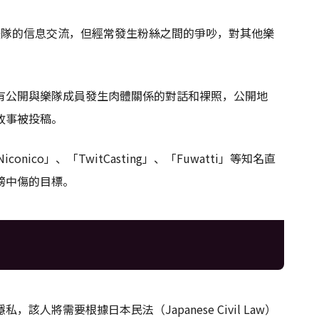
樂隊的信息交流，但經常發生粉絲之間的爭吵，對其他樂
有公開與樂隊成員發生肉體關係的對話和裸照，公開地
故事被投稿。
ico」、「TwitCasting」、「Fuwatti」等知名直
謗中傷的目標。
將需要根據日本民法（Japanese Civil Law）