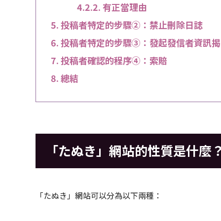
有正當理由
投稿者特定的步驟②：禁止刪除日誌
投稿者特定的步驟③：發起發信者資訊揭
投稿者確認的程序④：索賠
總結
「たぬき」網站的性質是什麼
「たぬき」網站可以分為以下兩種：