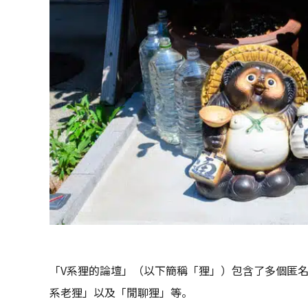
「V系狸的論壇」（以下簡稱「狸」）包含了多個匿名
系老狸」以及「閒聊狸」等。