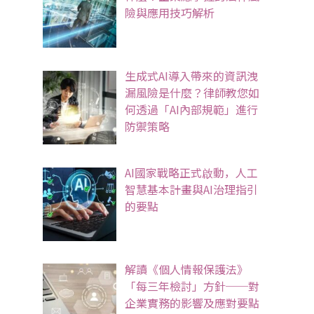
險與應用技巧解析
生成式AI導入帶來的資訊洩
漏風險是什麼？律師教您如
何透過「AI內部規範」進行
防禦策略
AI國家戰略正式啟動，人工
智慧基本計畫與AI治理指引
的要點
解讀《個人情報保護法》
「每三年檢討」方針──對
企業實務的影響及應對要點