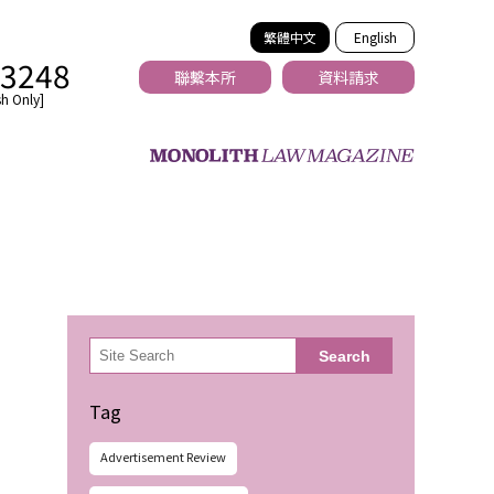
繁體中文
English
-3248
聯繫本所
資料請求
h Only]
法務
検
Search
索
Tag
Advertisement Review