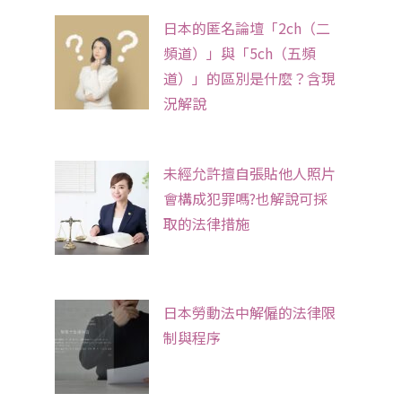
日本的匿名論壇「2ch（二
頻道）」與「5ch（五頻
道）」的區別是什麼？含現
況解說
未經允許擅自張貼他人照片
會構成犯罪嗎?也解說可採
取的法律措施
日本勞動法中解僱的法律限
制與程序