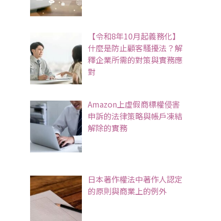
【令和8年10月起義務化】
什麼是防止顧客騷擾法？解
釋企業所需的對策與實務應
對
Amazon上虛假商標權侵害
申訴的法律策略與帳戶凍結
解除的實務
日本著作權法中著作人認定
的原則與商業上的例外