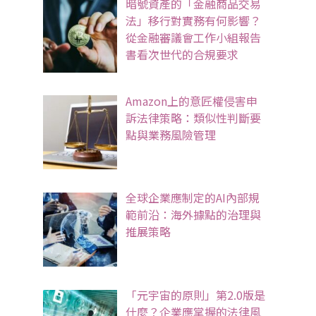
暗號資產的「金融商品交易
法」移行對實務有何影響？
從金融審議會工作小組報告
書看次世代的合規要求
Amazon上的意匠權侵害申
訴法律策略：類似性判斷要
點與業務風險管理
全球企業應制定的AI內部規
範前沿：海外據點的治理與
推展策略
「元宇宙的原則」第2.0版是
什麼？企業應掌握的法律風