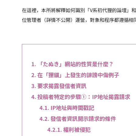
在這裡，本所將解釋如何識別「V系初代狸的論壇」
位管理者（詳情不公開）運營，對象和程序都遵循相
「たぬき」網站的性質是什麼？
在「狸貓」上發生的誹謗中傷例子
要求揭露發信者資訊
投稿者特定的步驟①：IP地址揭露請求
IP地址與時間戳記
發信者資訊開示請求的條件
權利被侵犯