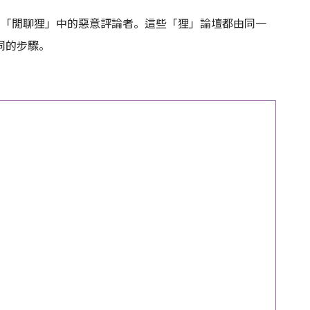
和「閒聊狸」中的惡意評論者。這些「狸」論壇都由同一
同的步驟。