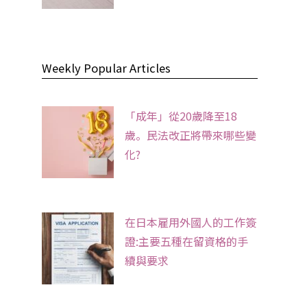
Weekly Popular Articles
「成年」從20歲降至18
歲。民法改正將帶來哪些變
化?
在日本雇用外國人的工作簽
證:主要五種在留資格的手
續與要求