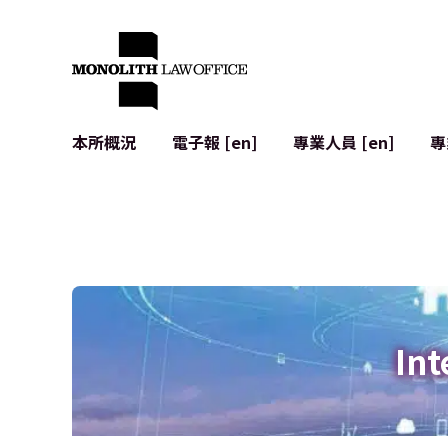
本所概況
電子報 [en]
專業人員 [en]
專
來自執行合夥人的問候
企業法務
IT
社會影響與社群參與 [en]
合約起草與審查
系統開發
全球合作夥伴聯盟 [en]
併購 (M&A)
使用條款
本所位置
日本的IPO
加密資產與
個人資料保護
AI（例如Cha
廣告審查
網絡犯罪
Int