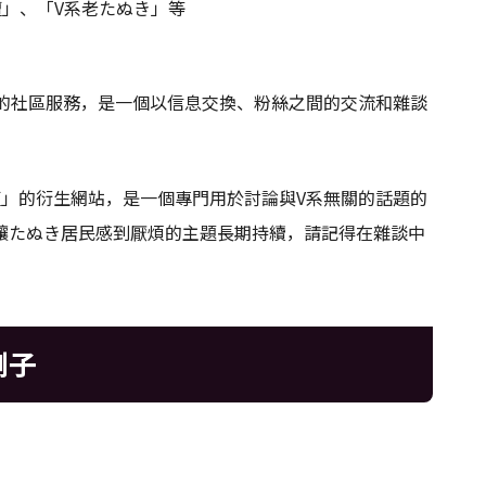
壇」、「V系老たぬき」等
絲的社區服務，是一個以信息交換、粉絲之間的交流和雜談
壇」的衍生網站，是一個專門用於討論與V系無關的話題的
讓たぬき居民感到厭煩的主題長期持續，請記得在雜談中
例子