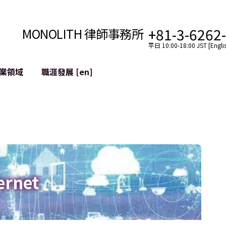
+81-3-6262
MONOLITH 律師事務所
平日 10:00-18:00 JST [Englis
業領域
職涯發展 [en]
網際網路
跨境
YouTuber法律支援
VTuber法律支援
區塊鏈
社交網絡服務帳戶的併
tGPT等)
緩解聲譽損害
ernet