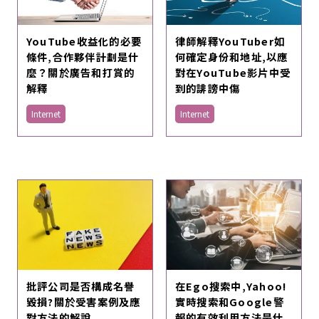
YouTube收益化的必要
律師解釋YouTuber如
條件,合作夥伴計劃是什
何確定身份和地址,以應
麼？關於廣告和打賞的
對在YouTube影片中受
解釋
到的誹謗中傷
Internet
Internet
在Ego搜索中,Yahoo!
批評公司是否構成名譽
實時搜索和Google警
毀損?關於受害案例及應
報的有效利用方法是什
對方法的解說