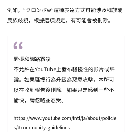
例如，”クロンボw”這種表達方式可能涉及種族或
民族歧視，根據這項規定，有可能會被刪除。
騷擾和網路霸凌
不允許在YouTube上發布騷擾性的影片或評
論。如果騷擾行為升級為惡意攻擊，本所可
以在收到報告後刪除。如果只是感到一些不
愉快，請忽略並忍受。
https://www.youtube.com/intl/ja/about/policie
s/#community-guidelines