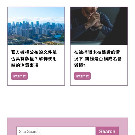
官方機構公布的文件是
在被捕後未被起訴的情
否具有版權？解釋使用
況下,誹謗是否構成名譽
時的注意事項
毀損?
Internet
Internet
検
Search
索