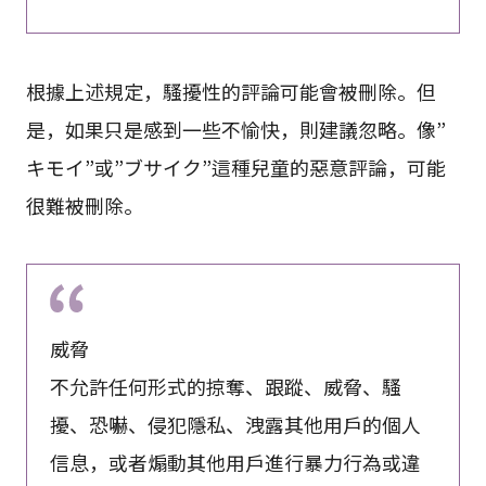
根據上述規定，騷擾性的評論可能會被刪除。但
是，如果只是感到一些不愉快，則建議忽略。像”
キモイ”或”ブサイク”這種兒童的惡意評論，可能
很難被刪除。
威脅
不允許任何形式的掠奪、跟蹤、威脅、騷
擾、恐嚇、侵犯隱私、洩露其他用戶的個人
信息，或者煽動其他用戶進行暴力行為或違