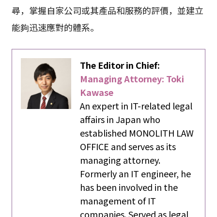
尋，掌握自家公司或其產品和服務的評價，並建立
能夠迅速應對的體系。
The Editor in Chief:
Managing Attorney: Toki
Kawase
An expert in IT-related legal
affairs in Japan who
established MONOLITH LAW
OFFICE and serves as its
managing attorney.
Formerly an IT engineer, he
has been involved in the
management of IT
companies. Served as legal