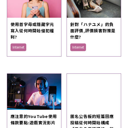
使用首字母或隱藏字元
針對「ハナユメ」的負
寫入從何時開始侵犯權
面評價,評價損害對策是
利?
什麼?
Internet
Internet
匿名公告板的短篇回應
應注意的YouTube使用
投稿從何時開始構成
條款要點:遊戲實況影片