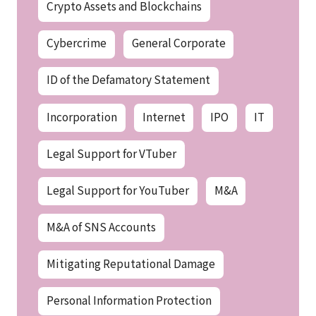
Crypto Assets and Blockchains
Cybercrime
General Corporate
ID of the Defamatory Statement
Incorporation
Internet
IPO
IT
Legal Support for VTuber
Legal Support for YouTuber
M&A
M&A of SNS Accounts
Mitigating Reputational Damage
Personal Information Protection