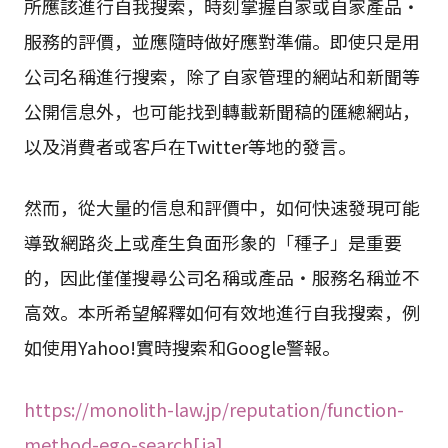
所應該進行自我搜索，時刻掌握自家或自家產品・
服務的評價，並應隨時做好應對準備。即使只是用
公司名稱進行搜索，除了自家管理的網站和新聞等
公開信息外，也可能找到轉載新聞稿的匯總網站，
以及消費者或客戶在Twitter等地的發言。
然而，從大量的信息和評價中，如何快速發現可能
導致網路炎上或產生負面形象的「種子」是重要
的，因此僅僅搜尋公司名稱或產品・服務名稱並不
高效。本所希望解釋如何有效地進行自我搜索，例
如使用Yahoo!實時搜索和Google警報。
https://monolith-law.jp/reputation/function-
method-ego-search[ja]