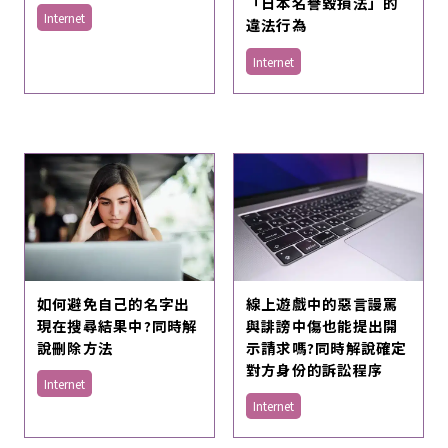
「日本名譽毀損法」的
Internet
違法行為
Internet
如何避免自己的名字出
線上遊戲中的惡言謾罵
現在搜尋結果中?同時解
與誹謗中傷也能提出開
說刪除方法
示請求嗎?同時解說確定
對方身份的訴訟程序
Internet
Internet