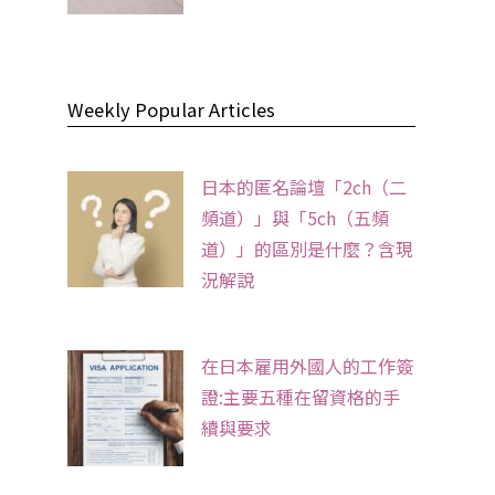
Weekly Popular Articles
日本的匿名論壇「2ch（二
頻道）」與「5ch（五頻
道）」的區別是什麼？含現
況解說
在日本雇用外國人的工作簽
證:主要五種在留資格的手
續與要求