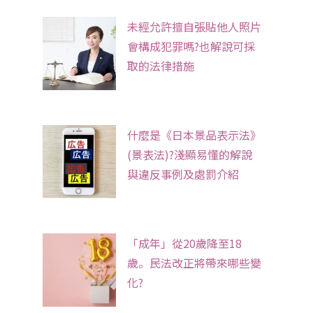
未經允許擅自張貼他人照片
會構成犯罪嗎?也解說可採
取的法律措施
什麼是《日本景品表示法》
(景表法)?淺顯易懂的解說
與違反事例及處罰介紹
「成年」從20歲降至18
歲。民法改正將帶來哪些變
化?