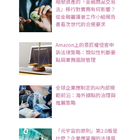
暗號資產的「金融商品交易
法」移行對實務有何影響？
從金融審議會工作小組報告
書看次世代的合規要求
Amazon上的意匠權侵害申
訴法律策略：類似性判斷要
點與業務風險管理
全球企業應制定的AI內部規
範前沿：海外據點的治理與
推展策略
「元宇宙的原則」第2.0版是
什麼？企業應掌握的法律風