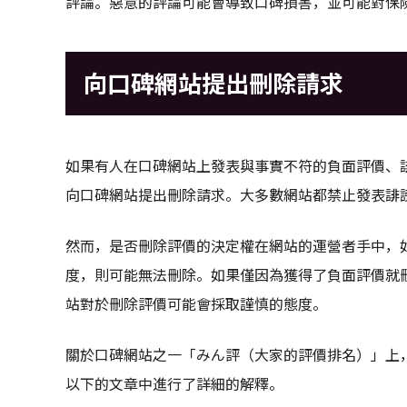
評論。惡意的評論可能會導致口碑損害，並可能對保
向口碑網站提出刪除請求
如果有人在口碑網站上發表與事實不符的負面評價、
向口碑網站提出刪除請求。大多數網站都禁止發表誹
然而，是否刪除評價的決定權在網站的運營者手中，
度，則可能無法刪除。如果僅因為獲得了負面評價就
站對於刪除評價可能會採取謹慎的態度。
關於口碑網站之一「みん評（大家的評價排名）」上
以下的文章中進行了詳細的解釋。