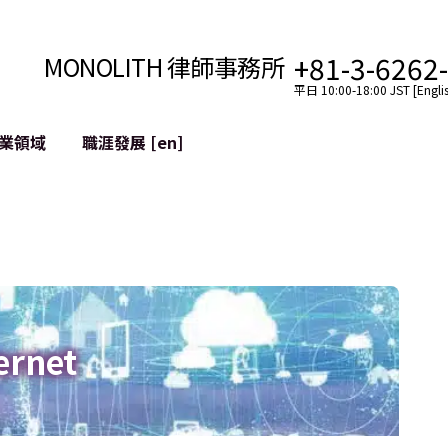
+81-3-6262
MONOLITH 律師事務所
平日 10:00-18:00 JST [Englis
業領域
職涯發展 [en]
網際網路
跨境
YouTuber法律支援
VTuber法律支援
區塊鏈
社交網絡服務帳戶的併
tGPT等)
緩解聲譽損害
ernet