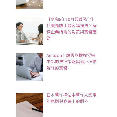
【令和8年10月起義務化】
什麼是防止顧客騷擾法？解
釋企業所需的對策與實務應
對
Amazon上虛假商標權侵害
申訴的法律策略與帳戶凍結
解除的實務
日本著作權法中著作人認定
的原則與商業上的例外