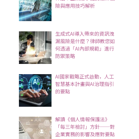
險與應用技巧解析
生成式AI導入帶來的資訊洩
漏風險是什麼？律師教您如
何透過「AI內部規範」進行
防禦策略
AI國家戰略正式啟動，人工
智慧基本計畫與AI治理指引
的要點
解讀《個人情報保護法》
「每三年檢討」方針──對
企業實務的影響及應對要點