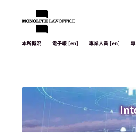
本所概況
電子報 [en]
專業人員 [en]
專
來自執行合夥人的問候
企業法務
IT
社會影響與社群參與 [en]
合約起草與審查
系統開發
全球合作夥伴聯盟 [en]
併購 (M&A)
使用條款
本所位置
日本的IPO
加密資產與
個人資料保護
AI（例如Cha
廣告審查
網絡犯罪
Int