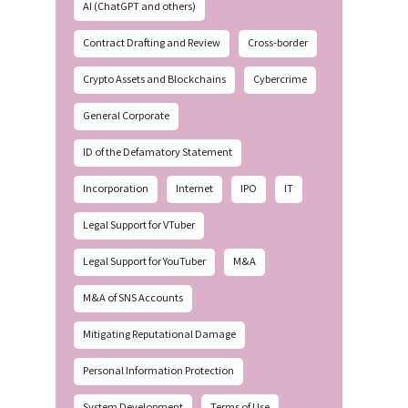
AI (ChatGPT and others)
Contract Drafting and Review
Cross-border
Crypto Assets and Blockchains
Cybercrime
General Corporate
ID of the Defamatory Statement
Incorporation
Internet
IPO
IT
Legal Support for VTuber
Legal Support for YouTuber
M&A
M&A of SNS Accounts
Mitigating Reputational Damage
Personal Information Protection
System Development
Terms of Use