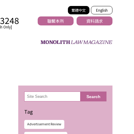
繁體中文
English
-3248
聯繫本所
資料請求
h Only]
法務
検
Search
索
Tag
Advertisement Review