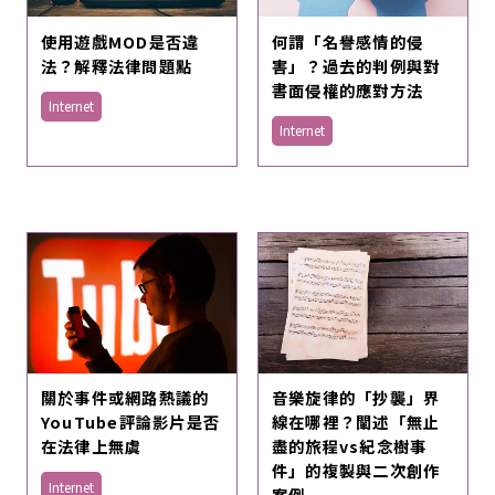
使用遊戲MOD是否違
何謂「名譽感情的侵
法？解釋法律問題點
害」？過去的判例與對
書面侵權的應對方法
Internet
Internet
關於事件或網路熱議的
音樂旋律的「抄襲」界
YouTube評論影片是否
線在哪裡？闡述「無止
在法律上無虞
盡的旅程vs紀念樹事
件」的複製與二次創作
Internet
案例