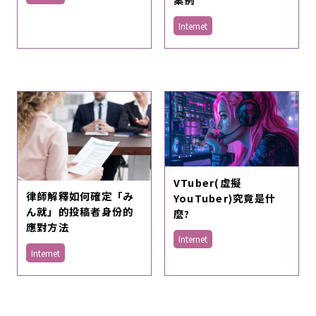
Internet
VTuber(虛擬
律師解釋如何確定「み
YouTuber)究竟是什
ん就」的投稿者身份的
麼?
應對方法
Internet
Internet