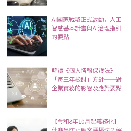
AI國家戰略正式啟動，人工
智慧基本計畫與AI治理指引
的要點
解讀《個人情報保護法》
「每三年檢討」方針──對
企業實務的影響及應對要點
【令和8年10月起義務化】
什麼是防止顧客騷擾法？解