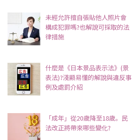
未經允許擅自張貼他人照片會
構成犯罪嗎?也解說可採取的法
律措施
什麼是《日本景品表示法》(景
表法)?淺顯易懂的解說與違反事
例及處罰介紹
「成年」從20歲降至18歲。民
法改正將帶來哪些變化?