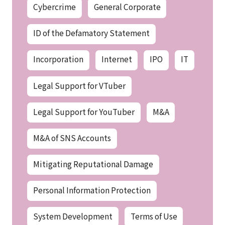
Cybercrime
General Corporate
ID of the Defamatory Statement
Incorporation
Internet
IPO
IT
Legal Support for VTuber
Legal Support for YouTuber
M&A
M&A of SNS Accounts
Mitigating Reputational Damage
Personal Information Protection
System Development
Terms of Use