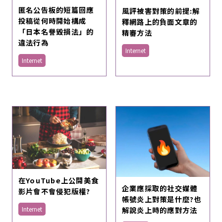
匿名公告板的短篇回應
風評被害對策的前提:解
投稿從何時開始構成
釋網路上的負面文章的
「日本名譽毀損法」的
精審方法
違法行為
Internet
Internet
在YouTube上公開美食
企業應採取的社交媒體
影片會不會侵犯版權?
帳號炎上對策是什麼?也
解說炎上時的應對方法
Internet