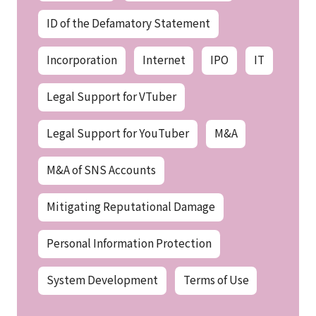
ID of the Defamatory Statement
Incorporation
Internet
IPO
IT
Legal Support for VTuber
Legal Support for YouTuber
M&A
M&A of SNS Accounts
Mitigating Reputational Damage
Personal Information Protection
System Development
Terms of Use