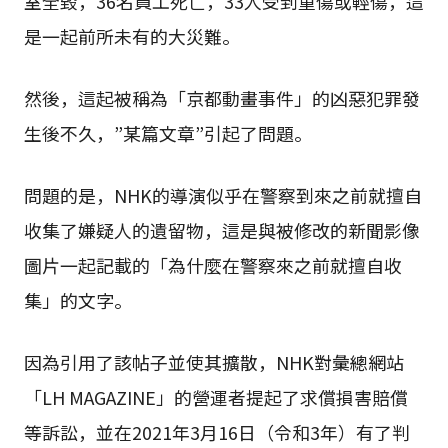
室全毀，36名員工死亡，33人受到重傷或輕傷，這
是一起前所未有的大災難。
然後，這起被稱為「京都動畫事件」的凶惡犯罪發
生後不久，”某篇文章”引起了問題。
問題的是，NHK的導演似乎在警察到來之前就擅自
收集了嫌疑人的遺留物，這是與被修改的新聞影像
圖片一起記載的「為什麼在警察來之前就擅自收
集」的文字。
因為引用了該帖子並使其擴散，NHK對彙總網站
「LH MAGAZINE」的營運者提起了求償損害賠償
等訴訟，並在2021年3月16日（令和3年）有了判