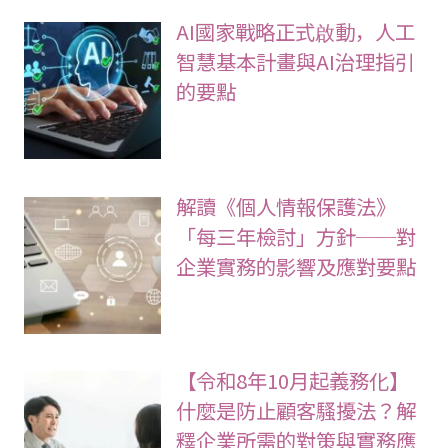
AI國家戰略正式啟動，人工
智慧基本計畫與AI治理指引
的要點
解讀《個人情報保護法》
「每三年檢討」方針──對
企業實務的影響及應對要點
【令和8年10月起義務化】
什麼是防止顧客騷擾法？解
釋企業所需的對策與實務應