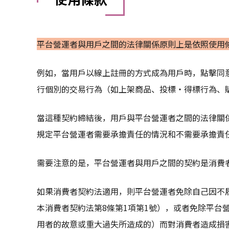
平台營運者與用戶之間的法律關係原則上是依照使用
例如，當用戶以線上註冊的方式成為用戶時，點擊同
行個別的交易行為（如上架商品、投標・得標行為、
當這種契約締結後，用戶與平台營運者之間的法律關
規定平台營運者需要承擔責任的情況和不需要承擔責
需要注意的是，平台營運者與用戶之間的契約是消費
如果消費者契約法適用，則平台營運者免除自己因不
本消費者契約法第8條第1項第1號），或者免除平台
用者的故意或重大過失所造成的）而對消費者造成損