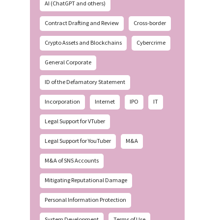
AI (ChatGPT and others)
Contract Drafting and Review
Cross-border
Crypto Assets and Blockchains
Cybercrime
General Corporate
ID of the Defamatory Statement
Incorporation
Internet
IPO
IT
Legal Support for VTuber
Legal Support for YouTuber
M&A
M&A of SNS Accounts
Mitigating Reputational Damage
Personal Information Protection
System Development
Terms of Use