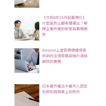
【令和8年10月起義務化】
什麼是防止顧客騷擾法？解
釋企業所需的對策與實務應
對
Amazon上虛假商標權侵害
申訴的法律策略與帳戶凍結
解除的實務
日本著作權法中著作人認定
的原則與商業上的例外