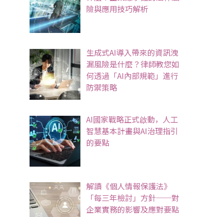
險與應用技巧解析
生成式AI導入帶來的資訊洩
漏風險是什麼？律師教您如
何透過「AI內部規範」進行
防禦策略
AI國家戰略正式啟動，人工
智慧基本計畫與AI治理指引
的要點
解讀《個人情報保護法》
「每三年檢討」方針──對
企業實務的影響及應對要點