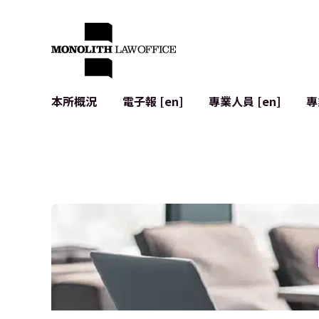
本所概況
電子報 [en]
專業人員 [en]
專
來自執行合夥人的問候
企業法務
IT
社會影響與社群參與 [en]
合約起草與審查
系統開發
全球合作夥伴聯盟 [en]
併購 (M&A)
使用條款
本所位置
日本的IPO
加密資產與
個人資料保護
AI（例如Cha
廣告審查
網絡犯罪