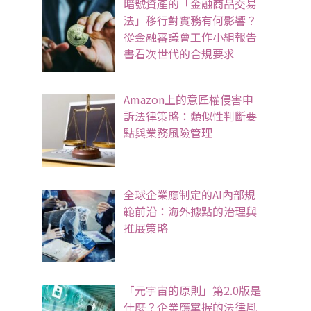
暗號資產的「金融商品交易
法」移行對實務有何影響？
從金融審議會工作小組報告
書看次世代的合規要求
Amazon上的意匠權侵害申
訴法律策略：類似性判斷要
點與業務風險管理
全球企業應制定的AI內部規
範前沿：海外據點的治理與
推展策略
「元宇宙的原則」第2.0版是
什麼？企業應掌握的法律風