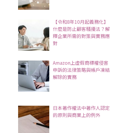
【令和8年10月起義務化】
什麼是防止顧客騷擾法？解
釋企業所需的對策與實務應
對
Amazon上虛假商標權侵害
申訴的法律策略與帳戶凍結
解除的實務
日本著作權法中著作人認定
的原則與商業上的例外