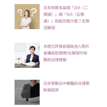
日本的匿名論壇「2ch（二
頻道）」與「5ch（五頻
道）」的區別是什麼？含現
況解說
未經允許擅自張貼他人照片
會構成犯罪嗎?也解說可採
取的法律措施
日本勞動法中解僱的法律限
制與程序