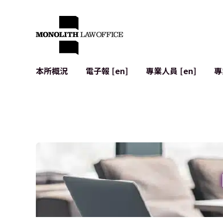
本所概況
電子報 [en]
專業人員 [en]
專
來自執行合夥人的問候
企業法務
IT
社會影響與社群參與 [en]
合約起草與審查
系統開發
全球合作夥伴聯盟 [en]
併購 (M&A)
使用條款
本所位置
日本的IPO
加密資產與
個人資料保護
AI（例如Cha
廣告審查
網絡犯罪