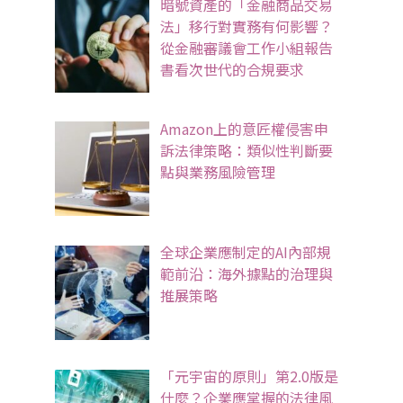
暗號資產的「金融商品交易
法」移行對實務有何影響？
從金融審議會工作小組報告
書看次世代的合規要求
Amazon上的意匠權侵害申
訴法律策略：類似性判斷要
點與業務風險管理
全球企業應制定的AI內部規
範前沿：海外據點的治理與
推展策略
「元宇宙的原則」第2.0版是
什麼？企業應掌握的法律風