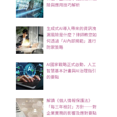
險與應用技巧解析
生成式AI導入帶來的資訊洩
漏風險是什麼？律師教您如
何透過「AI內部規範」進行
防禦策略
AI國家戰略正式啟動，人工
智慧基本計畫與AI治理指引
的要點
解讀《個人情報保護法》
「每三年檢討」方針──對
企業實務的影響及應對要點