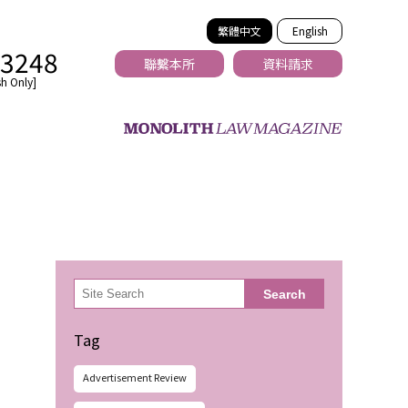
繁體中文
English
-3248
聯繫本所
資料請求
h Only]
法務
検
Search
索
Tag
Advertisement Review