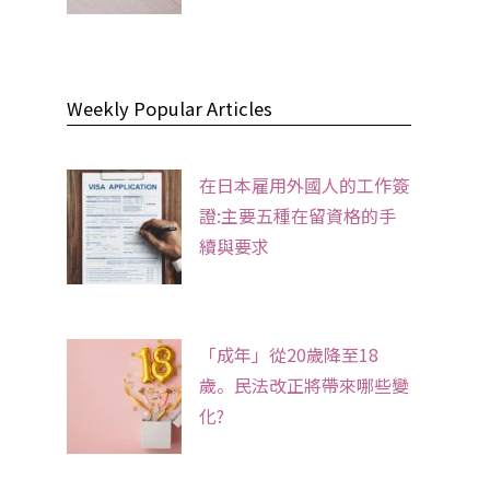
Weekly Popular Articles
在日本雇用外國人的工作簽
證:主要五種在留資格的手
續與要求
「成年」從20歲降至18
歲。民法改正將帶來哪些變
化?