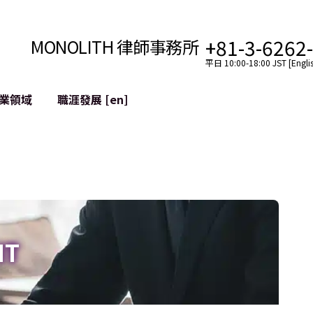
+81-3-6262
MONOLITH 律師事務所
平日 10:00-18:00 JST [Englis
業領域
職涯發展 [en]
網際網路
跨境
YouTuber法律支援
VTuber法律支援
區塊鏈
社交網絡服務帳戶的併
tGPT等)
緩解聲譽損害
IT