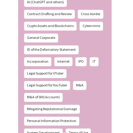
AI (ChatGPT and others)
Contract Drafting and Review
Cross-border
Crypto Assets and Blockchains
Cybercrime
General Corporate
ID of the Defamatory Statement
Incorporation
Internet
IPO
IT
Legal Support for VTuber
Legal Support for YouTuber
M&A
M&A of SNS Accounts
Mitigating Reputational Damage
Personal Information Protection
System Development
Terms of Use