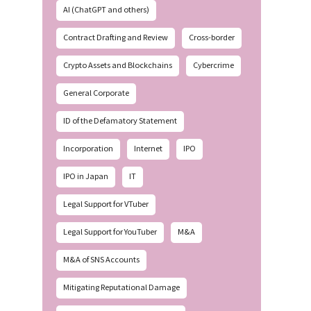
AI (ChatGPT and others)
Contract Drafting and Review
Cross-border
Crypto Assets and Blockchains
Cybercrime
General Corporate
ID of the Defamatory Statement
Incorporation
Internet
IPO
IPO in Japan
IT
Legal Support for VTuber
Legal Support for YouTuber
M&A
M&A of SNS Accounts
Mitigating Reputational Damage