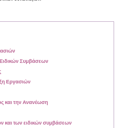
γασιών
 Ειδικών Συμβάσεων
ς
υξη Εργασιών
ύος και την Ανανέωση
ν και των ειδικών συμβάσεων