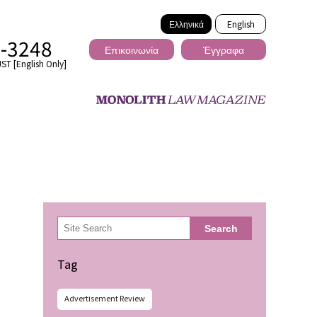
Ελληνικά
English
2-3248
Επικοινωνία
Έγγραφα
ST [English Only]
Διασυνοριακό
検
Search
索
ωσης
Tag
Advertisement Review