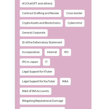
AI (ChatGPT and others)
Contract Drafting and Review
Cross-border
Crypto Assets and Blockchains
Cybercrime
General Corporate
ID of the Defamatory Statement
Incorporation
Internet
IPO
IPO in Japan
IT
Legal Support for VTuber
Legal Support for YouTuber
M&A
M&A of SNS Accounts
Mitigating Reputational Damage