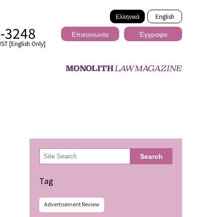
Ελληνικά
English
2-3248
Επικοινωνία
Έγγραφα
ST [English Only]
Διασυνοριακό
検
Search
索
ωσης
Tag
Advertisement Review