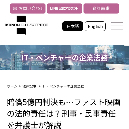
お問い合わせ
資料請求
日本語
English
IT・ベンチャーの企業法務
ホーム
>
法律記事
>
IT・ベンチャーの企業法務
賠償5億円判決も…ファスト映画
の法的責任は？刑事・民事責任
を弁護士が解説