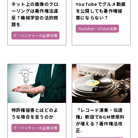
ネット上の画像のクロ
YouTubeでグルメ動画
ーリングは著作権法違
を公開しても著作権侵
反？機械学習の法的問
害にならない？
題を.
YouTuber・VTuber法務
IT・ベンチャーの企業法務
特許権侵害とはどのよ
「レコード演奏・伝達
うな場合を言うのか
権」新設でBGM使用料
が増える？著作権法改
IT・ベンチャーの企業法務
正.