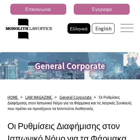
Επικοινωνία
Έγγραφα
Ελληνικά
English
General Corporate
HOME
>
LAW MAGAZINE
>
General Corporate
>
Οι Ρυθμίσεις
Διαφήμισης στον Ιαπωνικό Νόμο για τα Φάρμακα και τις Ιατρικές Συσκευές
που πρέπει να προσέχουν τα Ινστιτούτα Αισθητικής
Οι Ρυθμίσεις Διαφήμισης στον
Ιαπωνικό Νόμο για τα Φάρμακα