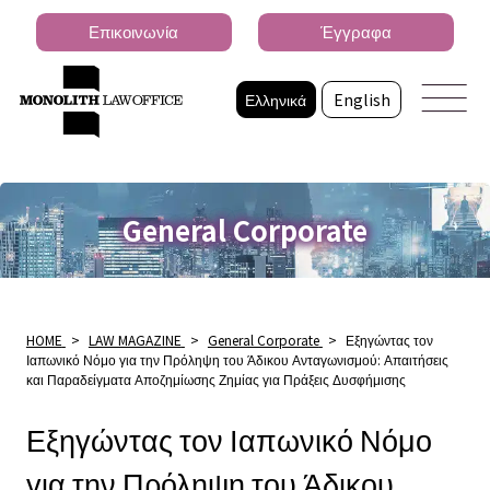
Επικοινωνία
Έγγραφα
Ελληνικά
English
General Corporate
HOME
>
LAW MAGAZINE
>
General Corporate
>
Εξηγώντας τον
Ιαπωνικό Νόμο για την Πρόληψη του Άδικου Ανταγωνισμού: Απαιτήσεις
και Παραδείγματα Αποζημίωσης Ζημίας για Πράξεις Δυσφήμισης
Εξηγώντας τον Ιαπωνικό Νόμο
για την Πρόληψη του Άδικου