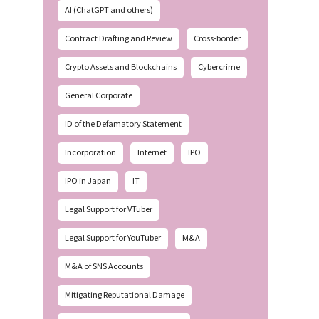
AI (ChatGPT and others)
Contract Drafting and Review
Cross-border
Crypto Assets and Blockchains
Cybercrime
General Corporate
ID of the Defamatory Statement
Incorporation
Internet
IPO
IPO in Japan
IT
Legal Support for VTuber
Legal Support for YouTuber
M&A
M&A of SNS Accounts
Mitigating Reputational Damage