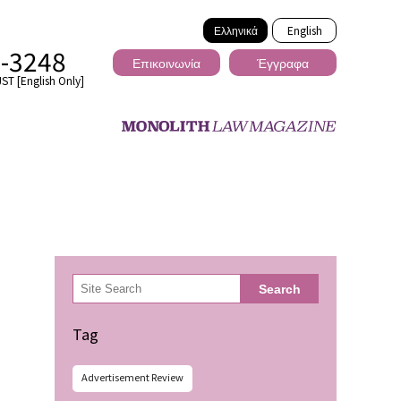
Ελληνικά
English
2-3248
Επικοινωνία
Έγγραφα
ST [English Only]
Διασυνοριακό
検
Search
索
ωσης
Tag
Advertisement Review