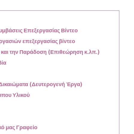
Συμβάσεις Επεξεργασίας Βίντεο
ργασιών επεξεργασίας βίντεο
α και την Παράδοση (Επιθεώρηση κ.λπ.)
βία
ά Δικαιώματα (Δευτερογενή Έργα)
υπου Υλικού
κό μας Γραφείο