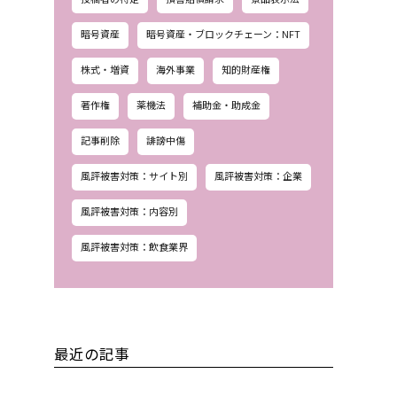
暗号資産
暗号資産・ブロックチェーン：NFT
株式・増資
海外事業
知的財産権
著作権
薬機法
補助金・助成金
記事削除
誹謗中傷
風評被害対策：サイト別
風評被害対策：企業
風評被害対策：内容別
風評被害対策：飲食業界
最近の記事