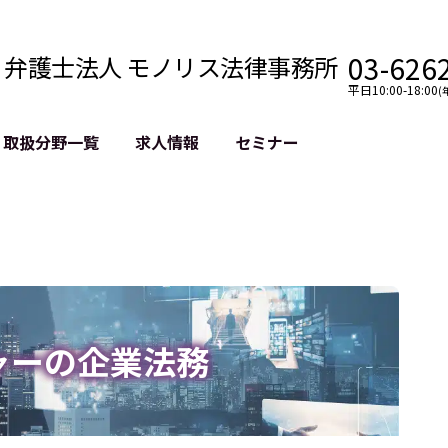
03-626
弁護士法人 モノリス法律事務所
平日10:00-18:00
(
取扱分野一覧
求人情報
セミナー
法務
クロスボーダー
風評被害対策
法務
国際法務・海外事業
デジタルタ
約整備
国際法務・日本進出
誹謗中傷等
クチェーン
NASDAQ上場支援
上場企業等
GDPR対応支援
誹謗中傷加
法等チェック
リスティン
ャーの企業法務
売対策
過去の芸能
事告訴等