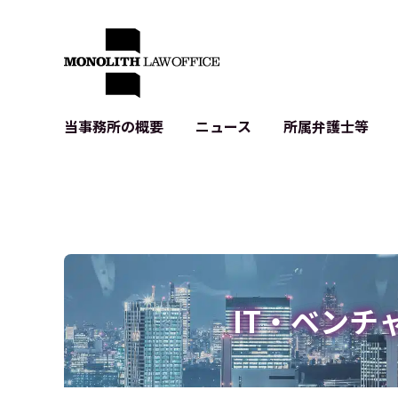
当事務所の概要
ニュース
所属弁護士等
代表弁護士の挨拶
IT・ベンチャーの企業法務
各種企業のIT・知財
当事務所のクライアントの例
契約書作成・レビュー等
システム開発関連
クライアントの声
個人情報保護法関連
アプリ等の利用規
出版書籍等
株式・M&A関連法務
暗号資産・ブロッ
アクセス
IPO（上場）支援
生成AI関連法務
記事・LPの薬機
IT・ベンチ
D2C等の不正転
サイバー犯罪の刑