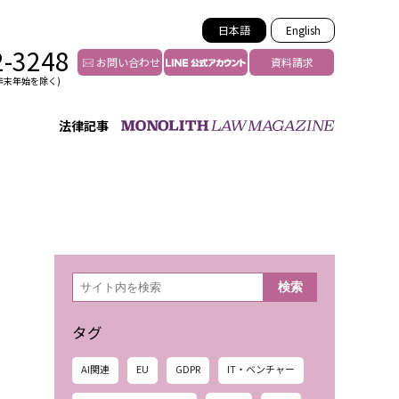
日本語
English
2-3248
お問い合わせ
資料請求
年末年始を除く)
法律記事
インフルエンサー法務
トゥー
YouTuberの法務サポート
の投稿者特定
VTuberの法務サポート
の風評被害対策
TikTok等ショート動画
害者の弁護
YouTube等SNSのM&A
検
検索
索
グ汚染の削除対策
等活動の削除
タグ
AI関連
EU
GDPR
IT・ベンチャー