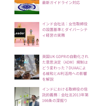
最新ガイドライン対応
インド会社法：女性取締役
の設置基準とダイバーシテ
ィ経営の実務
英国UK GDPRの自動化され
た意思決定（ADM）規制は
どう変わった？DUAAによ
る緩和とAI利活用への影響
を解説
インドにおける取締役の信
託的義務：会社法2013年第
166条の深掘り