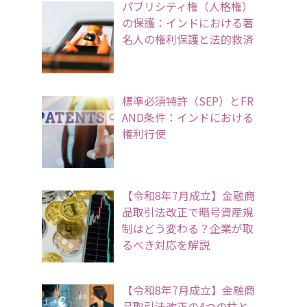
パブリシティ権（人格権）
の保護：インドにおける著
名人の権利保護と法的救済
標準必須特許（SEP）とFR
AND条件：インドにおける
権利行使
【令和8年7月成立】金融商
品取引法改正で暗号資産規
制はどう変わる？企業が取
るべき対応を解説
【令和8年7月成立】金融商
品取引法改正の4つの柱と