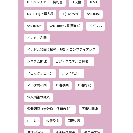
IT・ベンチャー：契約書
IT技術
M&A
NASDAQ上場支援
X (Twitter)
YouTube
YouTuber
YouTuber：動画作成
イギリス
インド共和国
インド共和国：税務・規制・コンプライアンス
システム開発
ビジネスモデルの適法化
ブロックチェーン
プライバシー
マルタ共和国
介護事業
介護施設
個人情報保護法
労働問題（会社側・使用者側）
医事法関連
口コミ
名誉毀損
国際法務
投稿者の特定
損害賠償請求
景品表示法