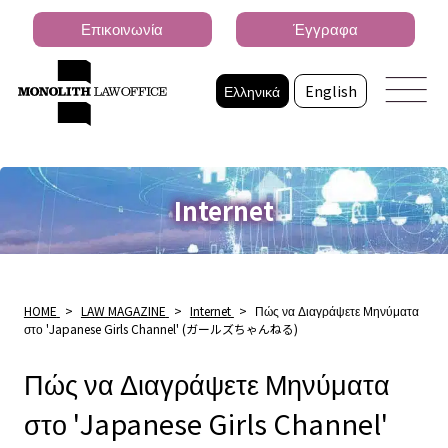
Επικοινωνία
Έγγραφα
Ελληνικά
English
Internet
HOME
>
LAW MAGAZINE
>
Internet
>
Πώς να Διαγράψετε Μηνύματα
στο 'Japanese Girls Channel' (ガールズちゃんねる)
Πώς να Διαγράψετε Μηνύματα
στο 'Japanese Girls Channel'