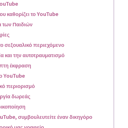
YouTube
που καθορίζει το YouTube
α των Παιδιών
φίες
 το σεξουαλικό περιεχόμενο
ία και την αυτοτραυματισμό
επτη έκφραση
το YouTube
κό περιορισμό
υργία δωρεάς
ρικοποίηση
ouTube, συμβουλευτείτε έναν δικηγόρο
ορικό μας γραφείο