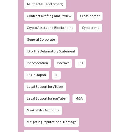
AI (ChatGPT and others)
Contract Drafting and Review
Cross-border
Crypto Assets and Blockchains
Cybercrime
General Corporate
ID of the Defamatory Statement
Incorporation
Internet
IPO
IPO in Japan
IT
Legal Support for VTuber
Legal Support for YouTuber
M&A
M&A of SNS Accounts
Mitigating Reputational Damage