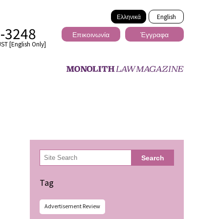
Ελληνικά
English
2-3248
Επικοινωνία
Έγγραφα
ST [English Only]
Διασυνοριακό
検
Search
索
ωσης
Tag
Advertisement Review