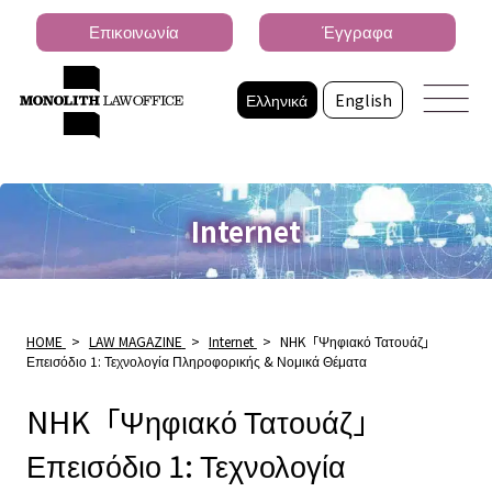
Επικοινωνία
Έγγραφα
Ελληνικά
English
Internet
HOME
>
LAW MAGAZINE
>
Internet
>
NHK「Ψηφιακό Τατουάζ」
Επεισόδιο 1: Τεχνολογία Πληροφορικής & Νομικά Θέματα
NHK「Ψηφιακό Τατουάζ」
Επεισόδιο 1: Τεχνολογία