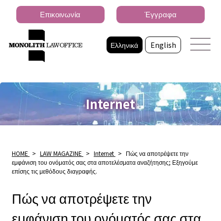
Επικοινωνία
Έγγραφα
Ελληνικά
English
Internet
HOME
>
LAW MAGAZINE
>
Internet
>
Πώς να αποτρέψετε την
εμφάνιση του ονόματός σας στα αποτελέσματα αναζήτησης; Εξηγούμε
επίσης τις μεθόδους διαγραφής.
Πώς να αποτρέψετε την
εμφάνιση του ονόματός σας στα