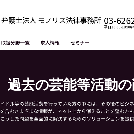
03-626
弁護士法人 モノリス法律事務所
平日10:00-18:00
(
取扱分野一覧
求人情報
セミナー
法務
クロスボーダー
風評被害対策
法務
国際法務・海外事業
デジタルタ
約整備
国際法務・日本進出
誹謗中傷等
過去の芸能等活動の
クチェーン
NASDAQ上場支援
上場企業等
GDPR対応支援
誹謗中傷加
法等チェック
リスティン
アイドル等の芸能活動を行っていた方の中には、その後のビジネ
売対策
過去の芸能
を含むさまざまな情報が、ネット上から消えることを望む方も
事告訴等
、こうした問題を全面的に解決するためのソリューションを提供