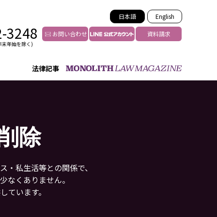
日本語
English
2-3248
お問い合わせ
資料請求
年末年始を除く)
法律記事
インフルエンサー法務
トゥー
YouTuberの法務サポート
の投稿者特定
VTuberの法務サポート
削除
の風評被害対策
TikTok等ショート動画
害者の弁護
YouTube等SNSのM&A
グ汚染の削除対策
ス・私生活等との関係で、
等活動の削除
少なくありません。
しています。