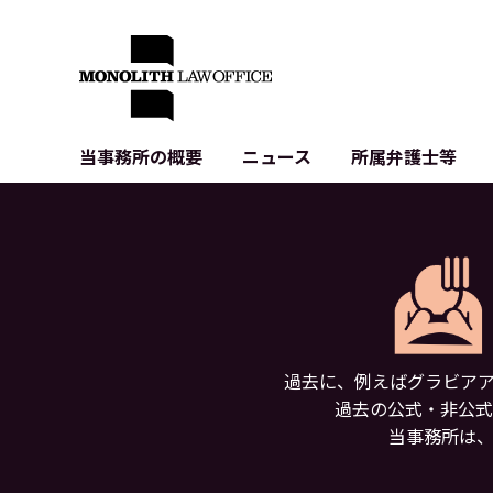
当事務所の概要
ニュース
所属弁護士等
代表弁護士の挨拶
IT・ベンチャーの企業法務
各種企業のIT・知財
当事務所のクライアントの例
契約書作成・レビュー等
システム開発関連
クライアントの声
個人情報保護法関連
アプリ等の利用規
出版書籍等
株式・M&A関連法務
暗号資産・ブロッ
アクセス
IPO（上場）支援
生成AI関連法務
記事・LPの薬機
過去に、例えばグラビア
D2C等の不正転
過去の公式・非公式
サイバー犯罪の刑
当事務所は