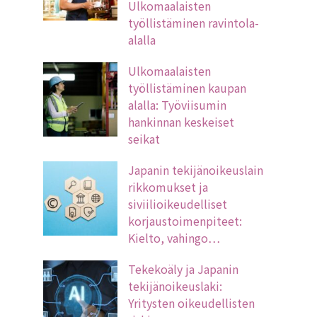
Ulkomaalaisten
työllistäminen ravintola-
alalla
Ulkomaalaisten
työllistäminen kaupan
alalla: Työviisumin
hankinnan keskeiset
seikat
Japanin tekijänoikeuslain
rikkomukset ja
siviilioikeudelliset
korjaustoimenpiteet:
Kielto, vahingo…
Tekekoäly ja Japanin
tekijänoikeuslaki:
Yritysten oikeudellisten