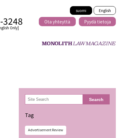
suomi
English
2-3248
Ota yhteyttä
Pyydä tietoja
nglish Only]
Rajat ylittävä
eille
kaupat
検
Search
索
minen
Tag
Advertisement Review