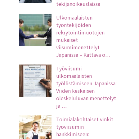
tekijänoikeuslaissa
Ulkomaalaisten
työntekijöiden
rekrytointimuotojen
mukaiset
viisumimenettelyt
Japanissa – Kattava o…
Työviisumi
ulkomaalaisten
työllistämiseen Japanissa:
Viiden keskeisen
oleskeluluvan menettelyt
ja …
Toimialakohtaiset vinkit
työviisumin
hankkimiseen: