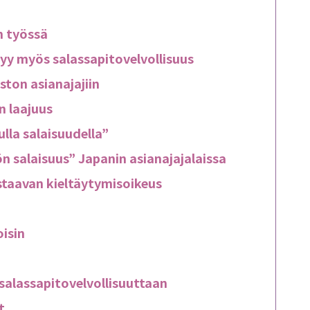
n työssä
yy myös salassapitovelvollisuus
ton asianajajiin
n laajuus
lla salaisuudella”
n salaisuus” Japanin asianajajalaissa
staavan kieltäytymisoikeus
oisin
 salassapitovelvollisuuttaan
t