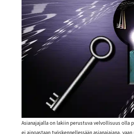
Asianajajalla on lakiin perustuva velvollisuus olla
ei ainoastaan työskennellessään asianajajana, vaan