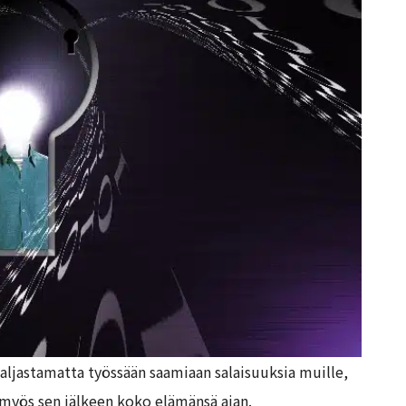
 paljastamatta työssään saamiaan salaisuuksia muille,
 myös sen jälkeen koko elämänsä ajan.