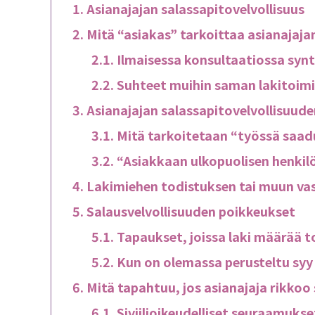
Asianajajan salassapitovelvollisuus
Mitä “asiakas” tarkoittaa asianajaja
Ilmaisessa konsultaatiossa synt
Suhteet muihin saman lakitoimis
Asianajajan salassapitovelvollisuude
Mitä tarkoitetaan “työssä saadu
“Asiakkaan ulkopuolisen henkilö
Lakimiehen todistuksen tai muun va
Salausvelvollisuuden poikkeukset
Tapaukset, joissa laki määrää t
Kun on olemassa perusteltu syy
Mitä tapahtuu, jos asianajaja rikkoo
Siviilioikeudelliset seuraamukse