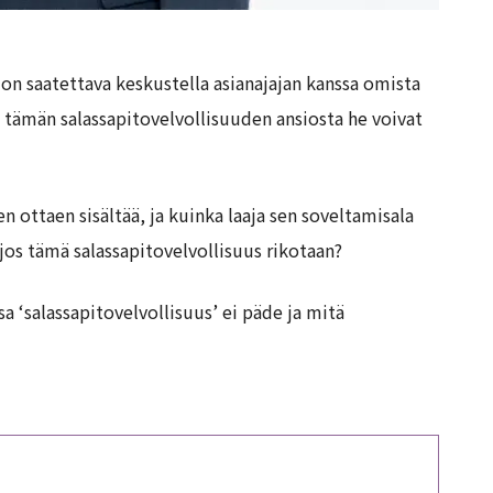
n on saatettava keskustella asianajajan kanssa omista
ta tämän salassapitovelvollisuuden ansiosta he voivat
n ottaen sisältää, ja kuinka laaja sen soveltamisala
jos tämä salassapitovelvollisuus rikotaan?
a ‘salassapitovelvollisuus’ ei päde ja mitä