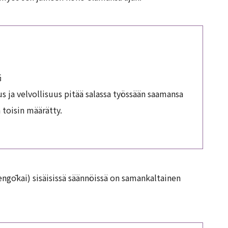
§
eus ja velvollisuus pitää salassa työssään saamansa
 toisin määrätty.
engōkai) sisäisissä säännöissä on samankaltainen