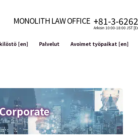
+81-3-626
MONOLITH LAW OFFICE
Arkisin 10:00-18:00 JST [E
ilöstö [en]
Palvelut
Avoimet työpaikat [en]
Internet
n]
telmäkehitys
Lakituelliset palvelut YouTuber
ehdot
Oikeudellista tukea VTubereille
aluutat ja lohkoketjut
Sosiaalisen median tilien yritys
atGPT ym.)
Maineen hallinta
kollisuus
Loukkaavan lausuman tunnista
 Corporate