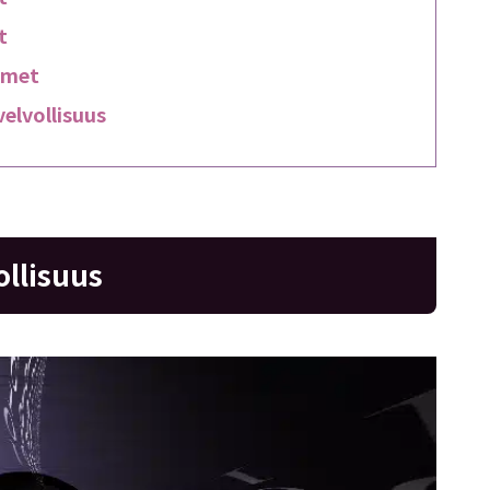
t
imet
elvollisuus
ollisuus