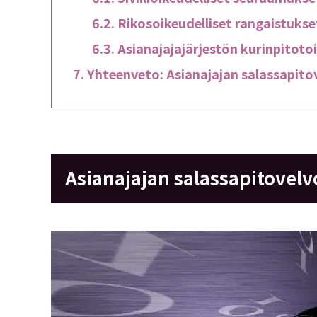
Rikosoikeudelliset rangaistukse
Asianajajajärjestön kurinpitoto
Yhteenveto: Asianajajan salassapitov
Asianajajan salassapitovelv