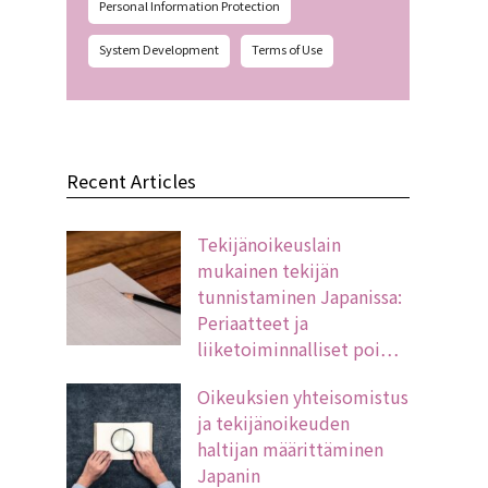
Personal Information Protection
System Development
Terms of Use
Recent Articles
Tekijänoikeuslain
mukainen tekijän
tunnistaminen Japanissa:
Periaatteet ja
liiketoiminnalliset poi…
Oikeuksien yhteisomistus
ja tekijänoikeuden
haltijan määrittäminen
Japanin