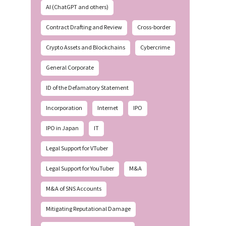
AI (ChatGPT and others)
Contract Drafting and Review
Cross-border
Crypto Assets and Blockchains
Cybercrime
General Corporate
ID of the Defamatory Statement
Incorporation
Internet
IPO
IPO in Japan
IT
Legal Support for VTuber
Legal Support for YouTuber
M&A
M&A of SNS Accounts
Mitigating Reputational Damage