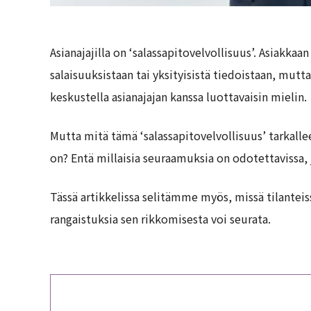
Asianajajilla on ‘salassapitovelvollisuus’. Asiakkaa
salaisuuksistaan tai yksityisistä tiedoistaan, mut
keskustella asianajajan kanssa luottavaisin mielin.
Mutta mitä tämä ‘salassapitovelvollisuus’ tarkallee
on? Entä millaisia seuraamuksia on odotettavissa, 
Tässä artikkelissa selitämme myös, missä tilanteiss
rangaistuksia sen rikkomisesta voi seurata.