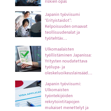
riskien opas
Japanin työviisumi
‘Erityistaidot’:
Kelpoisuuden omaavat
teollisuudenalat ja
työtehtäv…
Ulkomaalaisten
työllistäminen Japanissa:
Yritysten noudatettava
työlupa- ja
oleskeluoikeuslainsääd…
Japanin työviisumi:
Ulkomaisten
työntekijöiden
rekrytointitapojen
mukaiset menettelyt ja