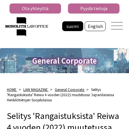
Ota yhteyttä
Pyydä tietoja
suomi
English
General Corporate
HOME
>
LAW MAGAZINE
>
General Corporate
>
Selitys
'Rangaistuksista' Reiwa 4 vuoden (2022) muutetussa 'Japanilaisessa
Henkilötietojen Suojelulaissa
Selitys 'Rangaistuksista' Reiwa
4 vuoden (2022) muutetussa