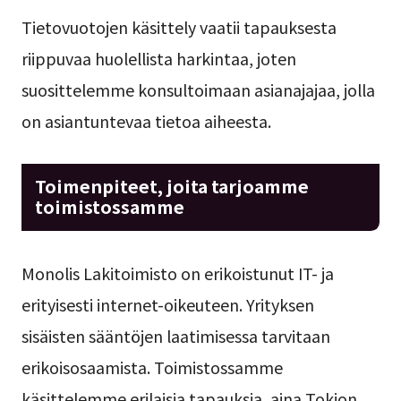
Tietovuotojen käsittely vaatii tapauksesta
riippuvaa huolellista harkintaa, joten
suosittelemme konsultoimaan asianajajaa, jolla
on asiantuntevaa tietoa aiheesta.
Toimenpiteet, joita tarjoamme
toimistossamme
Monolis Lakitoimisto on erikoistunut IT- ja
erityisesti internet-oikeuteen. Yrityksen
sisäisten sääntöjen laatimisessa tarvitaan
erikoisosaamista. Toimistossamme
käsittelemme erilaisia tapauksia, aina Tokion