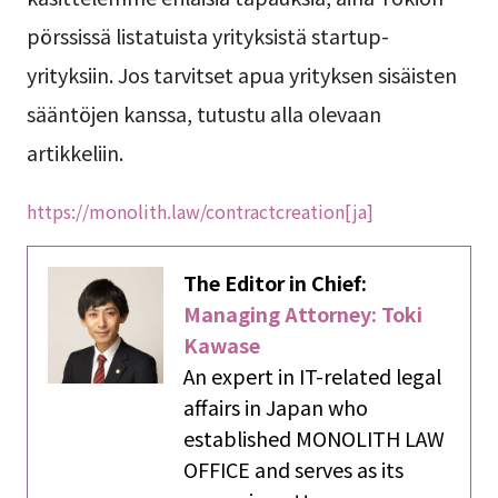
pörssissä listatuista yrityksistä startup-
yrityksiin. Jos tarvitset apua yrityksen sisäisten
sääntöjen kanssa, tutustu alla olevaan
artikkeliin.
https://monolith.law/contractcreation[ja]
The Editor in Chief:
Managing Attorney: Toki
Kawase
An expert in IT-related legal
affairs in Japan who
established MONOLITH LAW
OFFICE and serves as its