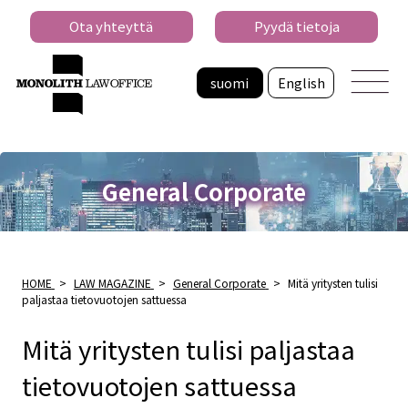
Ota yhteyttä
Pyydä tietoja
suomi
English
General Corporate
HOME
>
LAW MAGAZINE
>
General Corporate
>
Mitä yritysten tulisi
paljastaa tietovuotojen sattuessa
Mitä yritysten tulisi paljastaa
tietovuotojen sattuessa