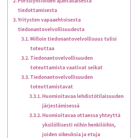
Pörssiyhtiöiden ajantasaisesta
tiedottamisesta
Yritysten vapaaehtoisesta
tiedonantovelvollisuudesta
Milloin tiedonantovelvollisuus tulisi
toteuttaa
Tiedonantovelvollisuuden
toteuttamista vaativat seikat
Tiedonantovelvollisuuden
toteuttamistavat
Huomioitavaa lehdistötilaisuuden
järjestämisessä
Huomioitavaa ottaessa yhteyttä
yksilöllisesti niihin henkilöihin,
joiden oikeuksia ja etuja