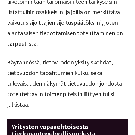
liiketoimintaan tai omaisuuteen tai kyseisiin
listattuihin osakkeisiin, ja joilla on merkittävä
vaikutus sijoittajien sijoituspäätöksiin”, joten
ajantasaisen tiedottamisen toteuttaminen on
tarpeellista.
Käytännössä, tietovuodon yksityiskohdat,
tietovuodon tapahtumien kulku, sekä
tulevaisuuden näkymät tietovuodon johdosta
toteutettaviin toimenpiteisiin liittyen tulisi
julkistaa.
Yritysten vapaaehtoisesta
tiedonantovelvollisuudesta