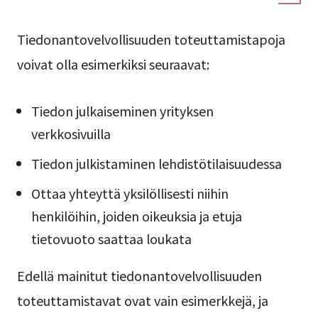
Tiedonantovelvollisuuden toteuttamistapoja
voivat olla esimerkiksi seuraavat:
Tiedon julkaiseminen yrityksen
verkkosivuilla
Tiedon julkistaminen lehdistötilaisuudessa
Ottaa yhteyttä yksilöllisesti niihin
henkilöihin, joiden oikeuksia ja etuja
tietovuoto saattaa loukata
Edellä mainitut tiedonantovelvollisuuden
toteuttamistavat ovat vain esimerkkejä, ja