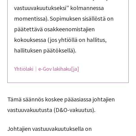
vastuuvakuutukseksi” kolmannessa
momentissa). Sopimuksen sisällöstä on
päätettävä osakkeenomistajien
kokouksessa (jos yhtiöllä on hallitus,
hallituksen päätöksellä).
Yhtiölaki｜e-Gov lakihaku[ja]
Tämä säännös koskee pääasiassa johtajien
vastuuvakuutusta (D&O-vakuutus).
Johtajien vastuuvakuutuksella on