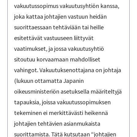
vakuutussopimus vakuutusyhtiön kanssa,
joka kattaa johtajien vastuun heidän
suorittaessaan tehtäviään tai heille
esitettävät vastuuseen liittyvät
vaatimukset, ja jossa vakuutusyhtiö
sitoutuu korvaamaan mahdolliset
vahingot. Vakuutuksenottajana on johtaja
(lukuun ottamatta Japanin
oikeusministeriön asetuksella määriteltyjä
tapauksia, joissa vakuutussopimuksen
tekeminen ei merkittävästi heikennä
johtajien tehtävien asianmukaista
suorittamista. Tätä kutsutaan “johtajien