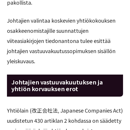
pakollista.
Johtajien valintaa koskevien yhtiökokouksen
osakkeenomistajille suunnattujen
viiteasiakirjojen tiedonantona tulee esittää
johtajien vastuuvakuutussopimuksen sisällön
yleiskuvaus.
Johtajien vastuuvakuutuksen ja
yhtiön korvauksen erot
Yhtiölain (改正会社法, Japanese Companies Act)
uudistetun 430 artiklan 2 kohdassa on säädetty