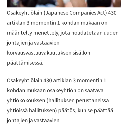
Osakeyhtiölain (Japanese Companies Act) 430
artiklan 3 momentin 1 kohdan mukaan on
määritelty menettely, jota noudatetaan uuden
johtajien ja vastaavien
korvausvastuuvakuutuksen sisällön
päättämisessä.
Osakeyhtiölain 430 artiklan 3 momentin 1
kohdan mukaan osakeyhtiön on saatava
yhtiökokouksen (hallituksen perustaneissa
yhtiöissä hallituksen) päätös, kun se päättää
johtajien ja vastaavien