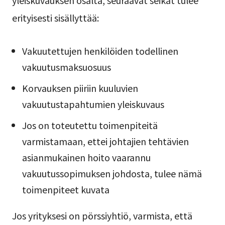
yleiskuvauksen osalta, seuraavat seikat tulee
erityisesti sisällyttää:
Vakuutettujen henkilöiden todellinen
vakuutusmaksuosuus
Korvauksen piiriin kuuluvien
vakuutustapahtumien yleiskuvaus
Jos on toteutettu toimenpiteitä
varmistamaan, ettei johtajien tehtävien
asianmukainen hoito vaarannu
vakuutussopimuksen johdosta, tulee nämä
toimenpiteet kuvata
Jos yrityksesi on pörssiyhtiö, varmista, että