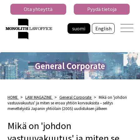
Ota yhteyttä
Pyydä tietoja
suomi
English
General Corporate
HOME
>
LAW MAGAZINE
>
General Corporate
>
Mikä on 'johdon
vastuuvakuutus' ja miten se eroaa yhtiön korvauksista – selitys
menettelyistä Japanin yhtiölain (2005) uudistuksen jälkeen
Mikä on 'johdon
vastuuvakuutus' ja miten se