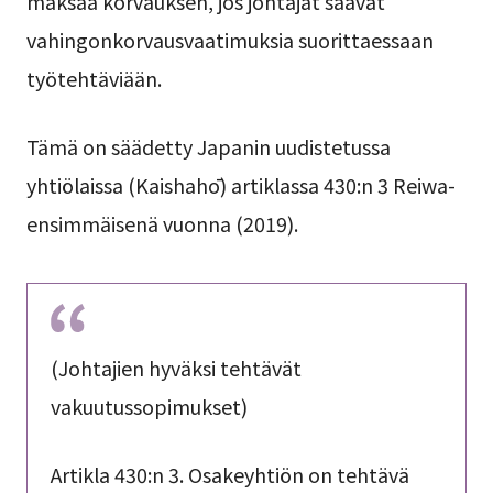
maksaa korvauksen, jos johtajat saavat
vahingonkorvausvaatimuksia suorittaessaan
työtehtäviään.
Tämä on säädetty Japanin uudistetussa
yhtiölaissa (Kaishahō) artiklassa 430:n 3 Reiwa-
ensimmäisenä vuonna (2019).
(Johtajien hyväksi tehtävät
vakuutussopimukset)
Artikla 430:n 3. Osakeyhtiön on tehtävä