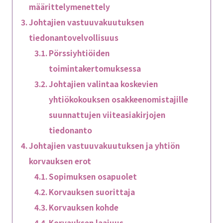
määrittelymenettely
Johtajien vastuuvakuutuksen
tiedonantovelvollisuus
Pörssiyhtiöiden
toimintakertomuksessa
Johtajien valintaa koskevien
yhtiökokouksen osakkeenomistajille
suunnattujen viiteasiakirjojen
tiedonanto
Johtajien vastuuvakuutuksen ja yhtiön
korvauksen erot
Sopimuksen osapuolet
Korvauksen suorittaja
Korvauksen kohde
Korvauksen laajuus