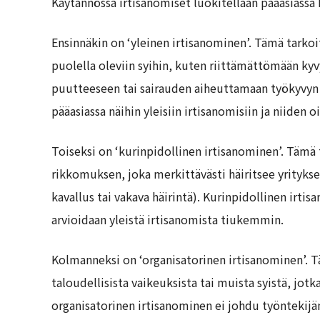
Käytännössä irtisanomiset luokitellaan pääasiassa
Ensinnäkin on ‘yleinen irtisanominen’. Tämä tarkoi
puolella oleviin syihin, kuten riittämättömään k
puutteeseen tai sairauden aiheuttamaan työkyvyn 
pääasiassa näihin yleisiin irtisanomisiin ja niiden o
Toiseksi on ‘kurinpidollinen irtisanominen’. Tämä
rikkomuksen, joka merkittävästi häiritsee yritykse
kavallus tai vakava häirintä). Kurinpidollinen irt
arvioidaan yleistä irtisanomista tiukemmin.
Kolmanneksi on ‘organisatorinen irtisanominen’. Tä
taloudellisista vaikeuksista tai muista syistä, jot
organisatorinen irtisanominen ei johdu työntekijän