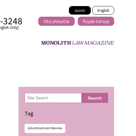
suomi
English
2-3248
Ota yhteyttä
Pyydä tietoja
nglish Only]
Rajat ylittävä
eille
kaupat
検
Search
索
minen
Tag
Advertisement Review