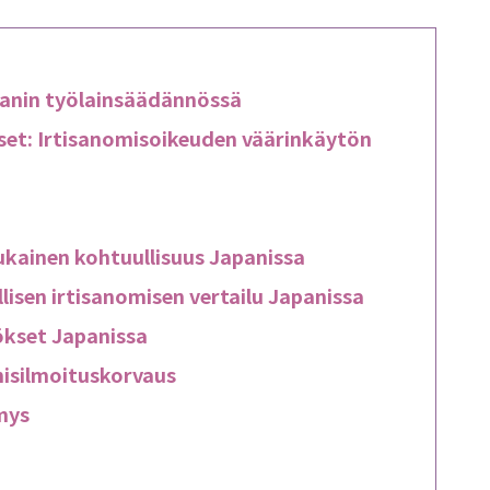
panin työlainsäädännössä
kset: Irtisanomisoikeuden väärinkäytön
ukainen kohtuullisuus Japanissa
llisen irtisanomisen vertailu Japanissa
ökset Japanissa
misilmoituskorvaus
mys