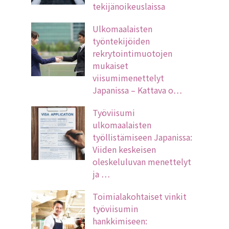
tekijänoikeuslaissa
Ulkomaalaisten
työntekijöiden
rekrytointimuotojen
mukaiset
viisumimenettelyt
Japanissa – Kattava o…
Työviisumi
ulkomaalaisten
työllistämiseen Japanissa:
Viiden keskeisen
oleskeluluvan menettelyt
ja …
Toimialakohtaiset vinkit
työviisumin
hankkimiseen: