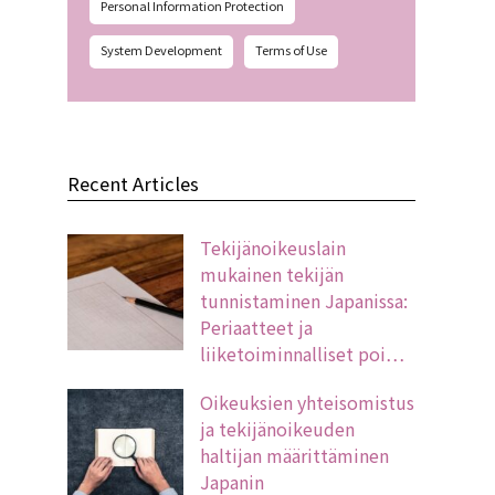
Personal Information Protection
System Development
Terms of Use
Recent Articles
Tekijänoikeuslain
mukainen tekijän
tunnistaminen Japanissa:
Periaatteet ja
liiketoiminnalliset poi…
Oikeuksien yhteisomistus
ja tekijänoikeuden
haltijan määrittäminen
Japanin