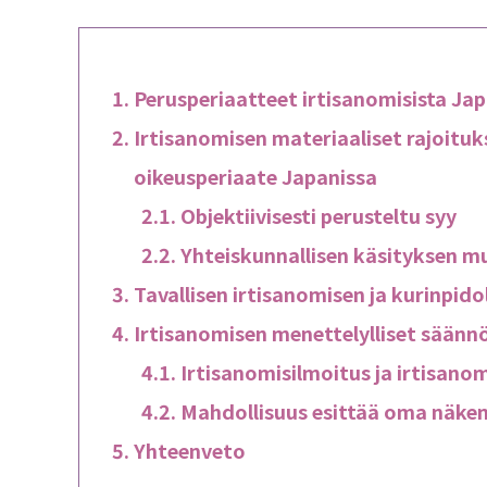
Perusperiaatteet irtisanomisista Ja
Irtisanomisen materiaaliset rajoitu
oikeusperiaate Japanissa
Objektiivisesti perusteltu syy
Yhteiskunnallisen käsityksen m
Tavallisen irtisanomisen ja kurinpido
Irtisanomisen menettelylliset säänn
Irtisanomisilmoitus ja irtisano
Mahdollisuus esittää oma näke
Yhteenveto