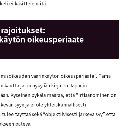
eli ei käsittele niitä.
rajoitukset:
käytön oikeusperiaate
nomisoikeuden väärinkäytön oikeusperiaate”. Tämä
 kautta ja on nykyään kirjattu Japanin
lään. Kyseinen pykälä määrää, että “irtisanominen on
kevän syyn ja ei ole yhteiskunnallisesti
 tulee täyttää sekä “objektiivisesti järkevä syy” että
akseen pätevä.