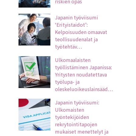
riskien opas
Japanin työviisumi
‘Erityistaidot’:
Kelpoisuuden omaavat
teollisuudenalat ja
työtehtäv…
Ulkomaalaisten
työllistäminen Japanissa:
Yritysten noudatettava
työlupa- ja
oleskeluoikeuslainsääd…
Japanin työviisumi:
Ulkomaisten
työntekijöiden
rekrytointitapojen
mukaiset menettelyt ja