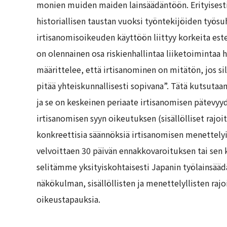
monien muiden maiden lainsäädäntöön. Erityisesti
historiallisen taustan vuoksi työntekijöiden työsu
irtisanomisoikeuden käyttöön liittyy korkeita e
on olennainen osa riskienhallintaa liiketoimintaa 
määrittelee, että irtisanominen on mitätön, jos sil
pitää yhteiskunnallisesti sopivana”. Tätä kutsuta
ja se on keskeinen periaate irtisanomisen pätevyyd
irtisanomisen syyn oikeutuksen (sisällölliset rajoi
konkreettisia säännöksiä irtisanomisen menettelyis
velvoittaen 30 päivän ennakkovaroituksen tai sen 
selitämme yksityiskohtaisesti Japanin työlainsää
näkökulman, sisällöllisten ja menettelyllisten rajo
oikeustapauksia.