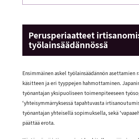
Perusperiaatteet irtisanomi
työlainsäädännössä
Ensimmäinen askel työlainsäädännön asettamien r
käsitteen ja eri tyyppejen hahmottaminen. Japanin
työnantajan yksipuoliseen toimenpiteeseen työso
‘yhteisymmärryksessä tapahtuvasta irtisanoutumise
työnantajan yhteisellä sopimuksella, sekä ‘vapaaeh
päättää erota.