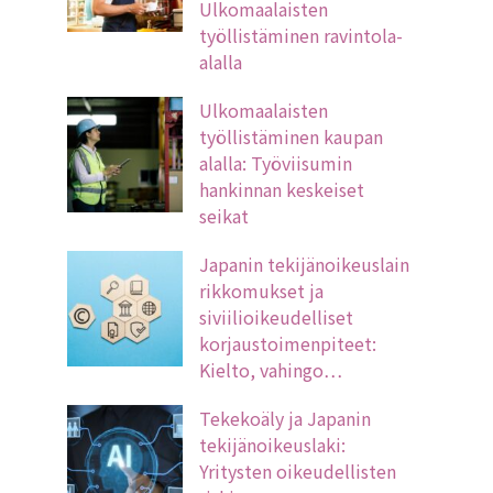
Ulkomaalaisten
työllistäminen ravintola-
alalla
Ulkomaalaisten
työllistäminen kaupan
alalla: Työviisumin
hankinnan keskeiset
seikat
Japanin tekijänoikeuslain
rikkomukset ja
siviilioikeudelliset
korjaustoimenpiteet:
Kielto, vahingo…
Tekekoäly ja Japanin
tekijänoikeuslaki:
Yritysten oikeudellisten