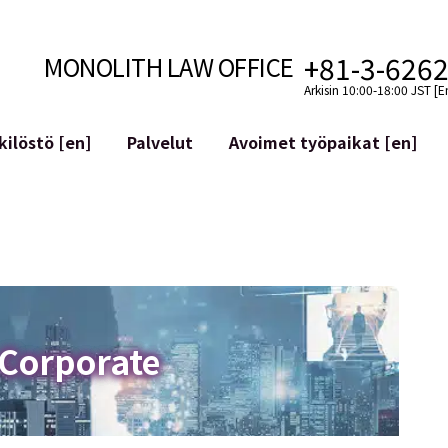
+81-3-626
MONOLITH LAW OFFICE
Arkisin 10:00-18:00 JST [E
ilöstö [en]
Palvelut
Avoimet työpaikat [en]
Internet
n]
telmäkehitys
Lakituelliset palvelut YouTuber
ehdot
Oikeudellista tukea VTubereille
aluutat ja lohkoketjut
Sosiaalisen median tilien yritys
atGPT ym.)
Maineen hallinta
kollisuus
Loukkaavan lausuman tunnista
 Corporate