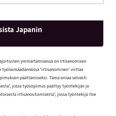
sista Japanin
ajoitusten ymmärtämisessä on irtisanomisen
 työlainsäädännössä ‘irtisanominen’ viittaa
pimuksen päättämiseksi. Tämä eroaa selvästi
sta’, jossa työsopimus päättyy työntekijän ja
toisesta irtisanoutumisesta’, jossa työntekijä itse