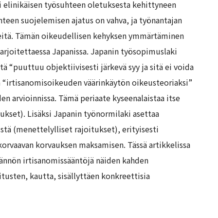
 elinikäisen työsuhteen oletuksesta kehittyneen
hteen suojelemisen ajatus on vahva, ja työnantajan
steitä. Tämän oikeudellisen kehyksen ymmärtäminen
harjoitettaessa Japanissa. Japanin työsopimuslaki
tä “puuttuu objektiivisesti järkevä syy ja sitä ei voida
an “irtisanomisoikeuden väärinkäytön oikeusteoriaksi”
en arvioinnissa. Tämä periaate kyseenalaistaa itse
tukset). Lisäksi Japanin työnormilaki asettaa
tä (menettelylliset rajoitukset), erityisesti
korvaavan korvauksen maksamisen. Tässä artikkelissa
dännön irtisanomissääntöjä näiden kahden
itusten, kautta, sisällyttäen konkreettisia