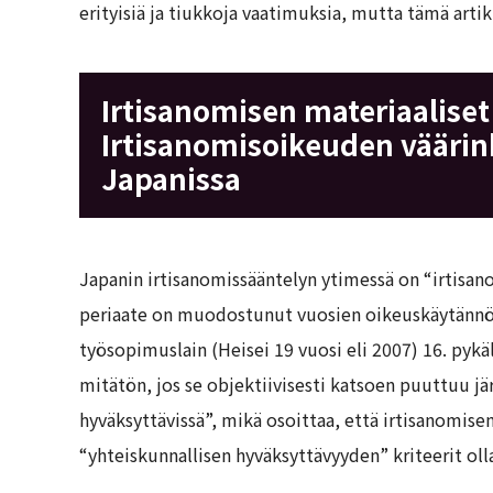
erityisiä ja tiukkoja vaatimuksia, mutta tämä artikk
Irtisanomisen materiaaliset 
Irtisanomisoikeuden väärin
Japanissa
Japanin irtisanomissääntelyn ytimessä on “irtisa
periaate on muodostunut vuosien oikeuskäytännön
työsopimuslain (Heisei 19 vuosi eli 2007) 16. pykä
mitätön, jos se objektiivisesti katsoen puuttuu jär
hyväksyttävissä”, mikä osoittaa, että irtisanomisen
“yhteiskunnallisen hyväksyttävyyden” kriteerit oll