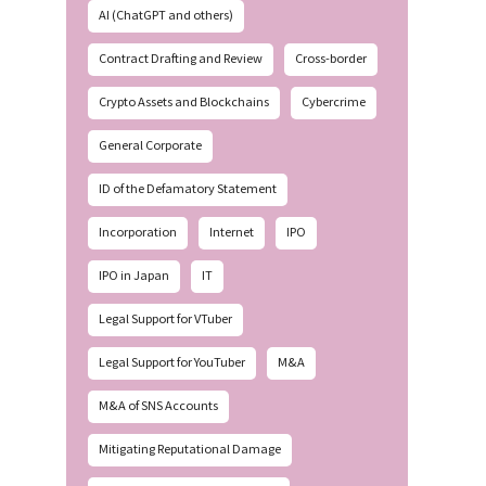
AI (ChatGPT and others)
Contract Drafting and Review
Cross-border
Crypto Assets and Blockchains
Cybercrime
General Corporate
ID of the Defamatory Statement
Incorporation
Internet
IPO
IPO in Japan
IT
Legal Support for VTuber
Legal Support for YouTuber
M&A
M&A of SNS Accounts
Mitigating Reputational Damage