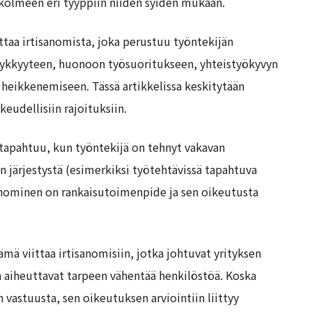
 kolmeen eri tyyppiin niiden syiden mukaan.
ttaa irtisanomista, joka perustuu työntekijän
yvykkyyteen, huonoon työsuoritukseen, yhteistyökyvyn
heikkenemiseen. Tässä artikkelissa keskitytään
ikeudellisiin rajoituksiin.
 tapahtuu, kun työntekijä on tehnyt vakavan
n järjestystä (esimerkiksi työtehtävissä tapahtuva
isanominen on rankaisutoimenpide ja sen oikeutusta
mä viittaa irtisanomisiin, jotka johtuvat yrityksen
ka aiheuttavat tarpeen vähentää henkilöstöä. Koska
 vastuusta, sen oikeutuksen arviointiin liittyy