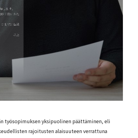
än työsopimuksen yksipuolinen päättäminen, eli
keudellisten rajoitusten alaisuuteen verrattuna