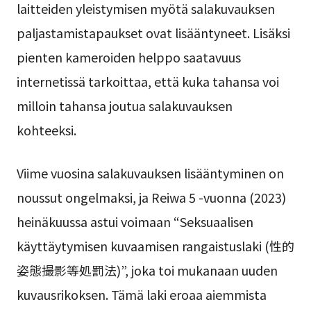
laitteiden yleistymisen myötä salakuvauksen
paljastamistapaukset ovat lisääntyneet. Lisäksi
pienten kameroiden helppo saatavuus
internetissä tarkoittaa, että kuka tahansa voi
milloin tahansa joutua salakuvauksen
kohteeksi.
Viime vuosina salakuvauksen lisääntyminen on
noussut ongelmaksi, ja Reiwa 5 -vuonna (2023)
heinäkuussa astui voimaan “Seksuaalisen
käyttäytymisen kuvaamisen rangaistuslaki (性的
姿態撮影等処罰法)”, joka toi mukanaan uuden
kuvausrikoksen. Tämä laki eroaa aiemmista