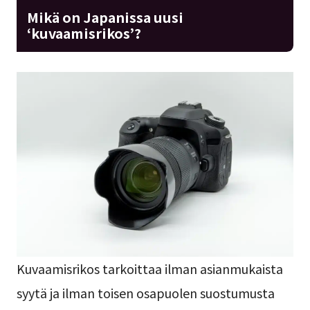
Mikä on Japanissa uusi
‘kuvaamisrikos’?
Kuvaamisrikos tarkoittaa ilman asianmukaista
syytä ja ilman toisen osapuolen suostumusta