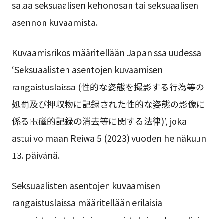
salaa seksuaalisen kehonosan tai seksuaalisen
asennon kuvaamista.
Kuvaamisrikos määritellään Japanissa uudessa
‘Seksuaalisten asentojen kuvaamisen
rangaistuslaissa (性的な姿態を撮影する行為等の
処罰及び押収物に記録された性的な姿態の影像に
係る電磁的記録の消去等に関する法律)’, joka
astui voimaan Reiwa 5 (2023) vuoden heinäkuun
13. päivänä.
Seksuaalisten asentojen kuvaamisen
rangaistuslaissa määritellään erilaisia