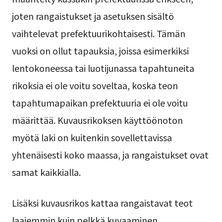
joten rangaistukset ja asetuksen sisältö
vaihtelevat prefektuurikohtaisesti. Tämän
vuoksi on ollut tapauksia, joissa esimerkiksi
lentokoneessa tai luotijunassa tapahtuneita
rikoksia ei ole voitu soveltaa, koska teon
tapahtumapaikan prefektuuria ei ole voitu
määrittää. Kuvausrikoksen käyttöönoton
myötä laki on kuitenkin sovellettavissa
yhtenäisesti koko maassa, ja rangaistukset ovat
samat kaikkialla.
Lisäksi kuvausrikos kattaa rangaistavat teot
laajemmin kuin pelkkä kuvaaminen.