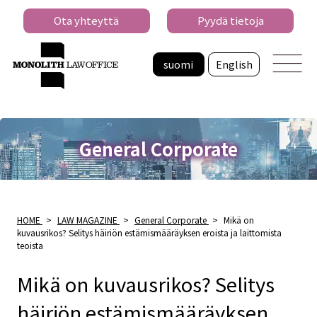
Ota yhteyttä
Pyydä tietoja
suomi
English
General Corporate
HOME
>
LAW MAGAZINE
>
General Corporate
>
Mikä on
kuvausrikos? Selitys häiriön estämismääräyksen eroista ja laittomista
teoista
Mikä on kuvausrikos? Selitys
häiriön estämismääräyksen