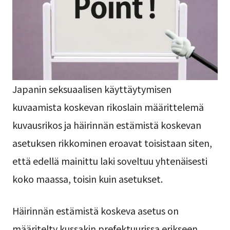
Japanin seksuaalisen käyttäytymisen
kuvaamista koskevan rikoslain määrittelemä
kuvausrikos ja häirinnän estämistä koskevan
asetuksen rikkominen eroavat toisistaan siten,
että edellä mainittu laki soveltuu yhtenäisesti
koko maassa, toisin kuin asetukset.
Häirinnän estämistä koskeva asetus on
määritelty kussakin prefektuurissa erikseen,