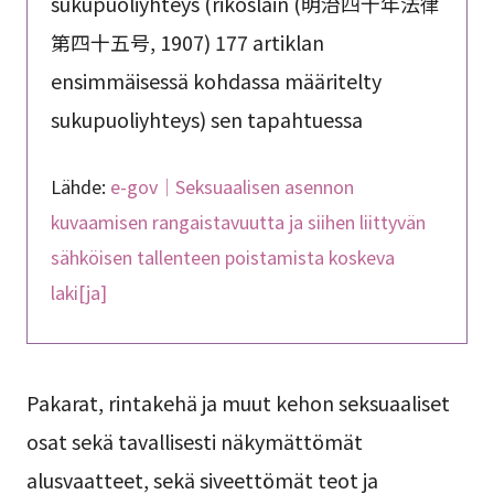
sukupuoliyhteys (rikoslain (明治四十年法律
第四十五号, 1907) 177 artiklan
ensimmäisessä kohdassa määritelty
sukupuoliyhteys) sen tapahtuessa
Lähde:
e-gov｜Seksuaalisen asennon
kuvaamisen rangaistavuutta ja siihen liittyvän
sähköisen tallenteen poistamista koskeva
laki[ja]
Pakarat, rintakehä ja muut kehon seksuaaliset
osat sekä tavallisesti näkymättömät
alusvaatteet, sekä siveettömät teot ja