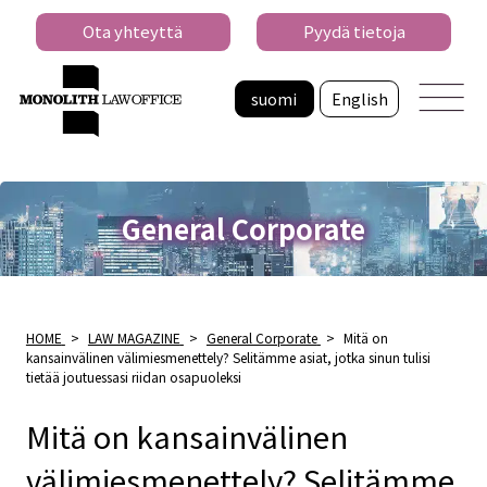
Ota yhteyttä
Pyydä tietoja
suomi
English
General Corporate
HOME
>
LAW MAGAZINE
>
General Corporate
>
Mitä on
kansainvälinen välimiesmenettely? Selitämme asiat, jotka sinun tulisi
tietää joutuessasi riidan osapuoleksi
Mitä on kansainvälinen
välimiesmenettely? Selitämme