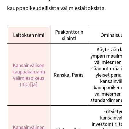
kauppaoikeudellisista välimieslaitoksista.
Pääkonttorin
Laitoksen nimi
Ominaisuude
sijainti
Käytetään laaja
ympäri maailmaa.
välimiesmenett
Kansainvälisen
säännöt määritte
kauppakamarin
Ranska, Pariisi
yleiset periaat
välimiesoikeus
kansainvälise
(ICC)[ja]
kauppaoikeudell
välimiesmenett
standardimenettel
Erityistynyt
kansainvälisii
investointiriitoih
Kansainvälinen