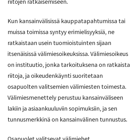
riitojen ratkaisemiseen.
Kun kansainvälisissä kauppatapahtumissa tai
muissa toimissa syntyy erimielisyyksiä, ne
ratkaistaan usein tuomioistuinten sijaan
itsenäisissä välimiesoikeuksissa. Välimiesoikeus
on instituutio, jonka tarkoituksena on ratkaista
riitoja, ja oikeudenkäynti suoritetaan
osapuolten valitsemien välimiesten toimesta.
Välimiesmenettely perustuu kansainväliseen
lakiin ja asiaankuuluviin sopimuksiin, ja sen
tunnusmerkkinä on kansainvälinen tunnustus.
Osapuolet valitsevat välimiehet