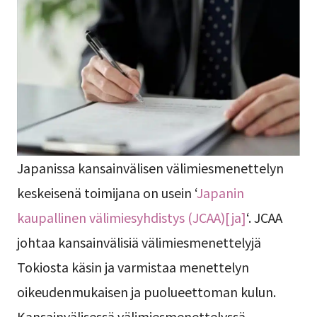
Japanissa kansainvälisen välimiesmenettelyn
keskeisenä toimijana on usein ‘
Japanin
kaupallinen välimiesyhdistys (JCAA)[ja]
‘. JCAA
johtaa kansainvälisiä välimiesmenettelyjä
Tokiosta käsin ja varmistaa menettelyn
oikeudenmukaisen ja puolueettoman kulun.
Kansainvälisessä välimiesmenettelyssä