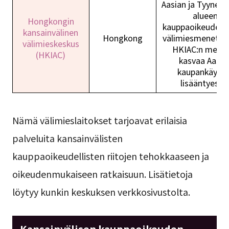
Aasian ja Tyynen
alueen
Hongkongin
kauppaoikeudelli
kansainvälinen
Hongkong
välimiesmenettel
välimieskeskus
HKIAC:n merki
(HKIAC)
kasvaa Aasia
kaupankäynni
lisääntyessä
Nämä välimieslaitokset tarjoavat erilaisia
palveluita kansainvälisten
kauppaoikeudellisten riitojen tehokkaaseen ja
oikeudenmukaiseen ratkaisuun. Lisätietoja
löytyy kunkin keskuksen verkkosivustolta.
Kansainvälisen kauppaoikeuden