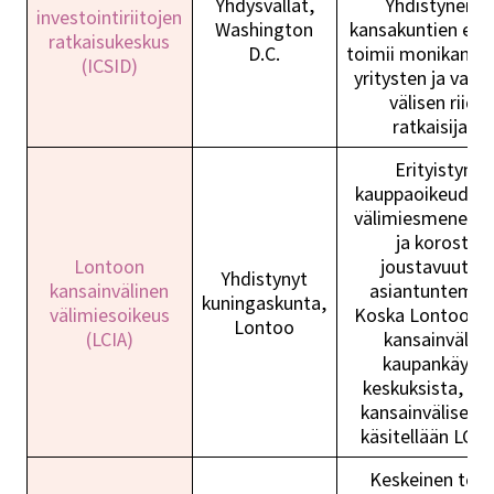
Yhdysvallat,
Yhdistyneide
investointiriitojen
Washington
kansakuntien elin
ratkaisukeskus
D.C.
toimii monikansal
(ICSID)
yritysten ja valti
välisen riida
ratkaisijana.
Erityistynyt
kauppaoikeudell
välimiesmenette
ja korostaa
Lontoon
joustavuutta 
Yhdistynyt
kansainvälinen
asiantuntemus
kuningaskunta,
välimiesoikeus
Koska Lontoo on
Lontoo
(LCIA)
kansainvälise
kaupankäynni
keskuksista, m
kansainväliset ri
käsitellään LCIA:
Keskeinen toim