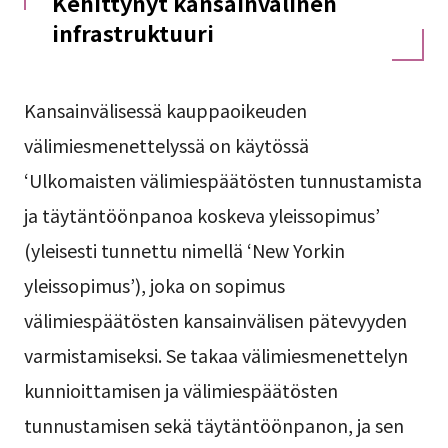
Kehittynyt kansainvälinen
infrastruktuuri
Kansainvälisessä kauppaoikeuden
välimiesmenettelyssä on käytössä
‘Ulkomaisten välimiespäätösten tunnustamista
ja täytäntöönpanoa koskeva yleissopimus’
(yleisesti tunnettu nimellä ‘New Yorkin
yleissopimus’), joka on sopimus
välimiespäätösten kansainvälisen pätevyyden
varmistamiseksi. Se takaa välimiesmenettelyn
kunnioittamisen ja välimiespäätösten
tunnustamisen sekä täytäntöönpanon, ja sen