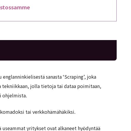
mistossamme
englanninkielisestä sanasta ‘Scraping’, joka
a tekniikkaan, jolla tietoja tai dataa poimitaan,
i ohjelmista.
kkomadoksi tai verkkohämähäkiksi.
hä useammat yritykset ovat alkaneet hyödyntää