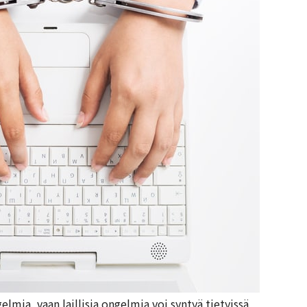
elmia, vaan laillisia ongelmia voi syntyä tietyissä