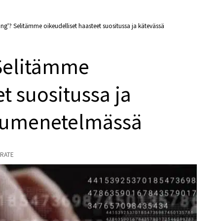
ing'? Selitämme oikeudelliset haasteet suositussa ja kätevässä
 Selitämme
t suositussa ja
uumenetelmässä
RATE