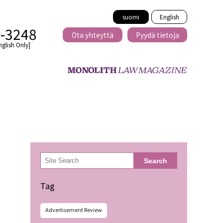
suomi
English
2-3248
Ota yhteyttä
Pyydä tietoja
nglish Only]
Rajat ylittävä
eille
kaupat
検
Search
索
minen
Tag
Advertisement Review