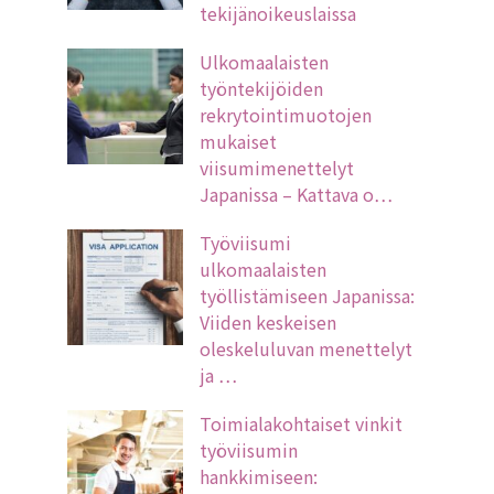
tekijänoikeuslaissa
Ulkomaalaisten
työntekijöiden
rekrytointimuotojen
mukaiset
viisumimenettelyt
Japanissa – Kattava o…
Työviisumi
ulkomaalaisten
työllistämiseen Japanissa:
Viiden keskeisen
oleskeluluvan menettelyt
ja …
Toimialakohtaiset vinkit
työviisumin
hankkimiseen: