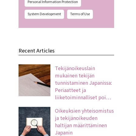
Personal Information Protection
System Development
Terms of Use
Recent Articles
Tekijänoikeuslain
mukainen tekijän
tunnistaminen Japanissa:
Periaatteet ja
liiketoiminnalliset poi…
Oikeuksien yhteisomistus
ja tekijänoikeuden
haltijan määrittäminen
Japanin