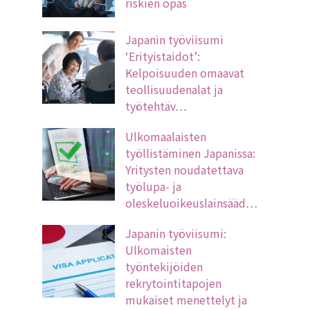
riskien opas
Japanin työviisumi
‘Erityistaidot’:
Kelpoisuuden omaavat
teollisuudenalat ja
työtehtäv…
Ulkomaalaisten
työllistäminen Japanissa:
Yritysten noudatettava
työlupa- ja
oleskeluoikeuslainsääd…
Japanin työviisumi:
Ulkomaisten
työntekijöiden
rekrytointitapojen
mukaiset menettelyt ja