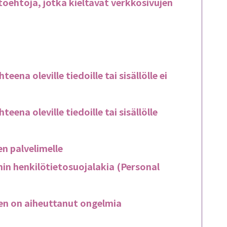
töehtoja, jotka kieltävät verkkosivujen
na oleville tiedoille tai sisällölle ei
ena oleville tiedoille tai sisällölle
n palvelimelle
in henkilötietosuojalakia (Personal
en on aiheuttanut ongelmia