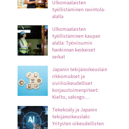
Ulkomaalaisten
työllistäminen ravintola-
alalla
Ulkomaalaisten
työllistäminen kaupan
alalla: Työviisumin
hankinnan keskeiset
seikat
Japanin tekijänoikeuslain
rikkomukset ja
siviilioikeudelliset
korjaustoimenpiteet:
Kielto, vahingo…
Tekekoäly ja Japanin
tekijänoikeuslaki:
Yritysten oikeudellisten