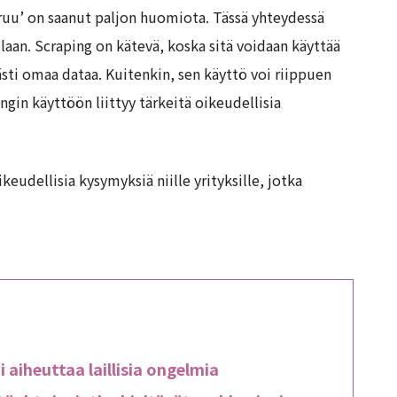
eruu’ on saanut paljon huomiota. Tässä yhteydessä
laan. Scraping on kätevä, koska sitä voidaan käyttää
västi omaa dataa. Kuitenkin, sen käyttö voi riippuen
ingin käyttöön liittyy tärkeitä oikeudellisia
ikeudellisia kysymyksiä niille yrityksille, jotka
 aiheuttaa laillisia ongelmia