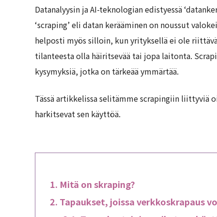
Datanalyysin ja AI-teknologian edistyessä ‘datank
‘scraping’ eli datan kerääminen on noussut valokei
helposti myös silloin, kun yrityksellä ei ole riittä
tilanteesta olla häiritsevää tai jopa laitonta. Scrap
kysymyksiä, jotka on tärkeää ymmärtää.
Tässä artikkelissa selitämme scrapingiin liittyviä o
harkitsevat sen käyttöä.
Mitä on skraping?
Tapaukset, joissa verkkoskrapaus voi