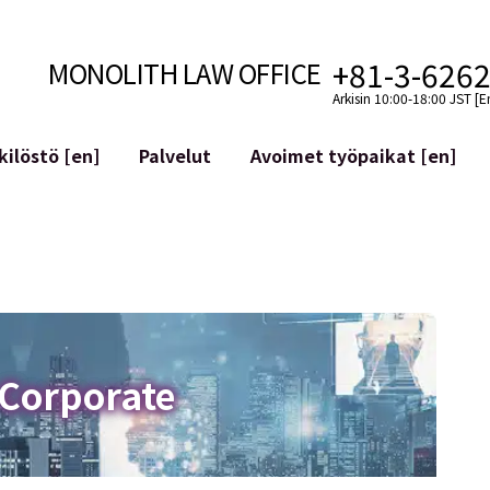
+81-3-626
MONOLITH LAW OFFICE
Arkisin 10:00-18:00 JST [E
ilöstö [en]
Palvelut
Avoimet työpaikat [en]
Internet
n]
telmäkehitys
Lakituelliset palvelut YouTuber
ehdot
Oikeudellista tukea VTubereille
aluutat ja lohkoketjut
Sosiaalisen median tilien yritys
atGPT ym.)
Maineen hallinta
kollisuus
Loukkaavan lausuman tunnista
 Corporate