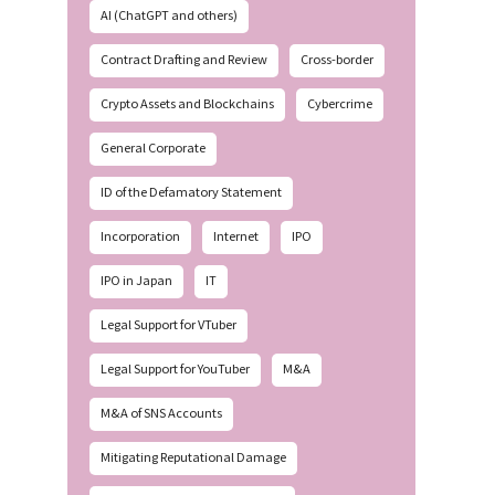
AI (ChatGPT and others)
Contract Drafting and Review
Cross-border
Crypto Assets and Blockchains
Cybercrime
General Corporate
ID of the Defamatory Statement
Incorporation
Internet
IPO
IPO in Japan
IT
Legal Support for VTuber
Legal Support for YouTuber
M&A
M&A of SNS Accounts
Mitigating Reputational Damage