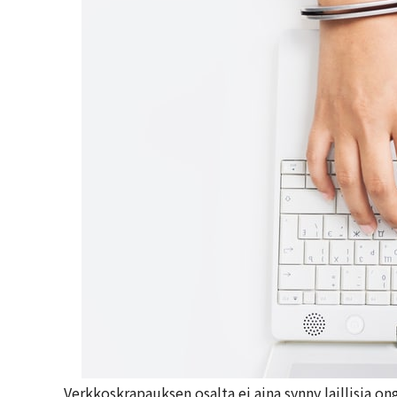
Verkkoskrapauksen osalta ei aina synny laillisia ong