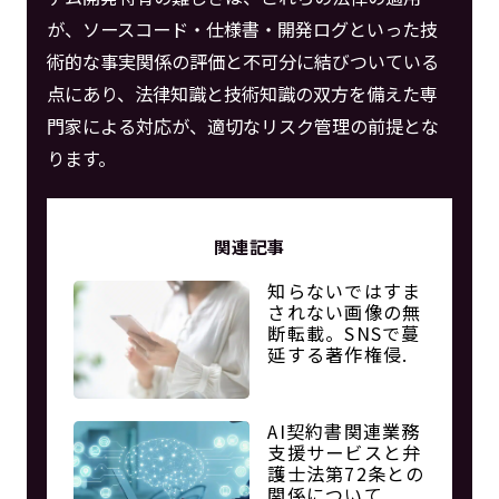
が、ソースコード・仕様書・開発ログといった技
術的な事実関係の評価と不可分に結びついている
点にあり、法律知識と技術知識の双方を備えた専
門家による対応が、適切なリスク管理の前提とな
ります。
関連記事
知らないではすま
されない画像の無
断転載。SNSで蔓
延する著作権侵.
AI契約書関連業務
支援サービスと弁
護士法第72条との
関係について.