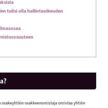
uksista
 tulisi olla hallintaoikeuden
kolmasosaa
omistusosuuteen
aa?
yn osakeyhtiön osakkeenomistaja omistaa yhtiön