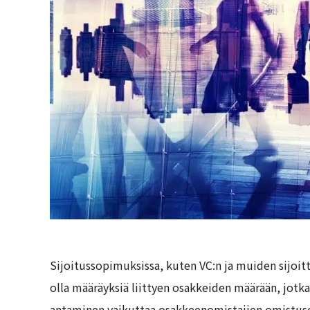
Sijoitussopimuksissa, kuten VC:n ja muiden sijoitt
olla määräyksiä liittyen osakkeiden määrään, jotk
antaminen vaikuttaa osakkeenomistajien omistuso