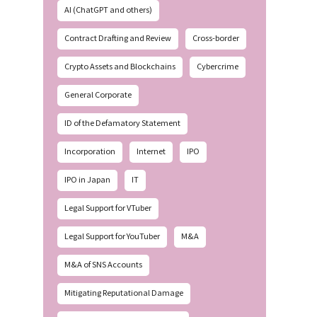
AI (ChatGPT and others)
Contract Drafting and Review
Cross-border
Crypto Assets and Blockchains
Cybercrime
General Corporate
ID of the Defamatory Statement
Incorporation
Internet
IPO
IPO in Japan
IT
Legal Support for VTuber
Legal Support for YouTuber
M&A
M&A of SNS Accounts
Mitigating Reputational Damage