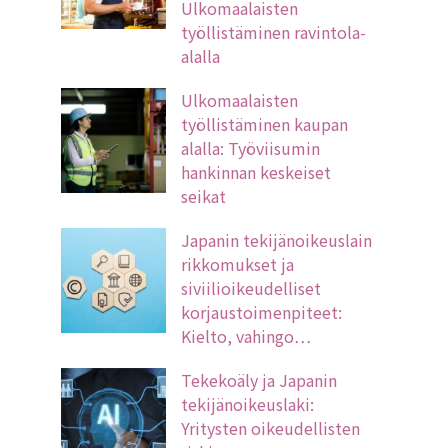
Ulkomaalaisten
työllistäminen ravintola-
alalla
Ulkomaalaisten
työllistäminen kaupan
alalla: Työviisumin
hankinnan keskeiset
seikat
Japanin tekijänoikeuslain
rikkomukset ja
siviilioikeudelliset
korjaustoimenpiteet:
Kielto, vahingo…
Tekekoäly ja Japanin
tekijänoikeuslaki:
Yritysten oikeudellisten