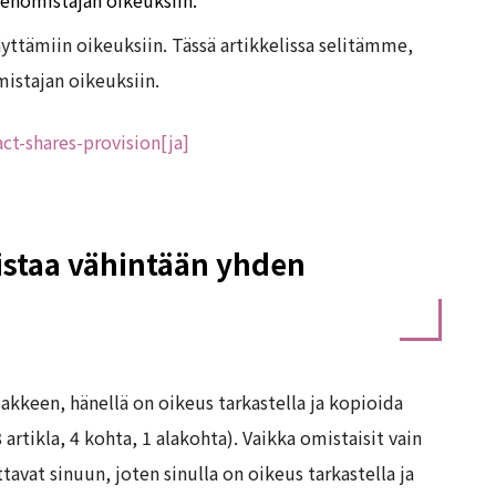
enomistajan oikeuksiin.
ttämiin oikeuksiin. Tässä artikkelissa selitämme,
istajan oikeuksiin.
ct-shares-provision[ja]
staa vähintään yhden
kkeen, hänellä on oikeus tarkastella ja kopioida
rtikla, 4 kohta, 1 alakohta). Vaikka omistaisit vain
vat sinuun, joten sinulla on oikeus tarkastella ja