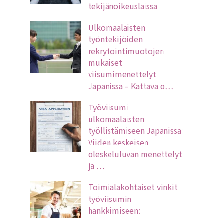
tekijänoikeuslaissa
Ulkomaalaisten
työntekijöiden
rekrytointimuotojen
mukaiset
viisumimenettelyt
Japanissa – Kattava o…
Työviisumi
ulkomaalaisten
työllistämiseen Japanissa:
Viiden keskeisen
oleskeluluvan menettelyt
ja …
Toimialakohtaiset vinkit
työviisumin
hankkimiseen: