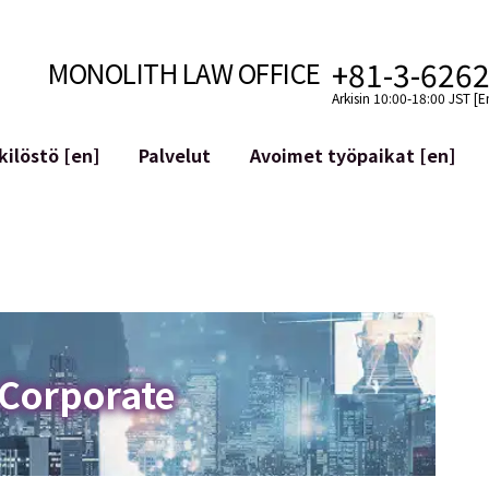
+81-3-626
MONOLITH LAW OFFICE
Arkisin 10:00-18:00 JST [E
ilöstö [en]
Palvelut
Avoimet työpaikat [en]
Internet
n]
telmäkehitys
Lakituelliset palvelut YouTuber
ehdot
Oikeudellista tukea VTubereille
aluutat ja lohkoketjut
Sosiaalisen median tilien yritys
atGPT ym.)
Maineen hallinta
kollisuus
Loukkaavan lausuman tunnista
 Corporate