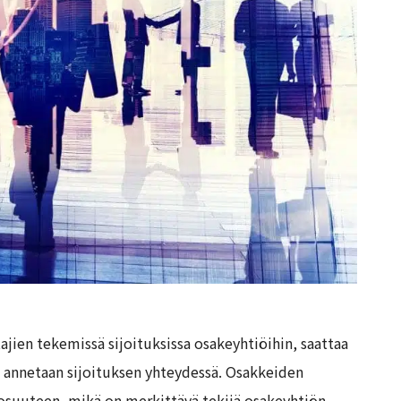
ajien tekemissä sijoituksissa osakeyhtiöihin, saattaa
a annetaan sijoituksen yhteydessä. Osakkeiden
suuteen, mikä on merkittävä tekijä osakeyhtiön