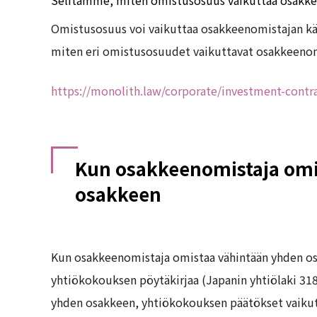
Selitämme, miten omistusosuus vaikuttaa osakke
Omistusosuus voi vaikuttaa osakkeenomistajan käy
miten eri omistusosuudet vaikuttavat osakkeenom
https://monolith.law/corporate/investment-contra
Kun osakkeenomistaja omi
osakkeen
Kun osakkeenomistaja omistaa vähintään yhden osa
yhtiökokouksen pöytäkirjaa (Japanin yhtiölaki 318 a
yhden osakkeen, yhtiökokouksen päätökset vaikutta