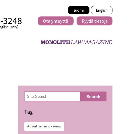
suomi
English
2-3248
Ota yhteyttä
Pyydä tietoja
nglish Only]
Rajat ylittävä
eille
kaupat
検
Search
索
minen
Tag
Advertisement Review