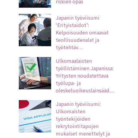
riskien opas
Japanin työviisumi
‘Erityistaidot’:
Kelpoisuuden omaavat
teollisuudenalat ja
työtehtäv…
Ulkomaalaisten
työllistäminen Japanissa:
Yritysten noudatettava
työlupa- ja
oleskeluoikeuslainsääd…
Japanin työviisumi:
Ulkomaisten
työntekijöiden
rekrytointitapojen
mukaiset menettelyt ja