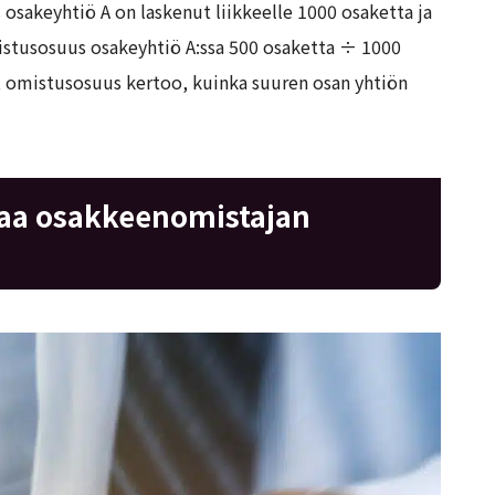
s osakeyhtiö A on laskenut liikkeelle 1000 osaketta ja
istusosuus osakeyhtiö A:ssa 500 osaketta ÷ 1000
, omistusosuus kertoo, kuinka suuren osan yhtiön
taa osakkeenomistajan