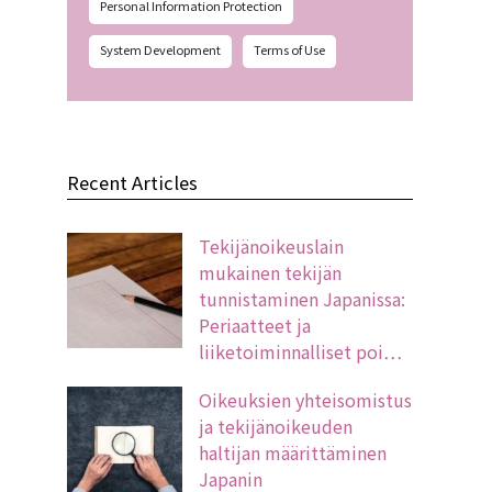
Personal Information Protection
System Development
Terms of Use
Recent Articles
Tekijänoikeuslain
mukainen tekijän
tunnistaminen Japanissa:
Periaatteet ja
liiketoiminnalliset poi…
Oikeuksien yhteisomistus
ja tekijänoikeuden
haltijan määrittäminen
Japanin