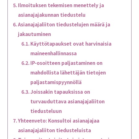
Ilmoituksen tekemisen menettely ja
asianajajakunnan tiedustelu
Asianajajaliiton tiedustelujen määrä ja
jakautuminen
Käyttötapaukset ovat harvinaisia
maineenhallinnassa
IP-osoitteen paljastaminen on
mahdollista lähettäjän tietojen
paljastamispyynnöllä
Joissakin tapauksissa on
turvauduttava asianajajaliiton
tiedusteluun
Yhteenveto: Konsultoi asianajajaa
asianajajaliiton tiedusteluista