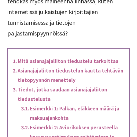
tehokas myös maineenhallinnassa, kuten
internetissä julkaistujen kirjoittajien
tunnistamisessa ja tietojen
paljastamispyynnöissä?
Mitä asianajajaliiton tiedustelu tarkoittaa
Asianajajaliiton tiedustelun kautta tehtävän
tietopyynnön menettely
Tiedot, jotka saadaan asianajajaliiton
tiedustelusta
Esimerkki 1: Palkan, eläkkeen määrä ja
maksuajankohta
Esimerkki 2: Aviorikoksen perusteella
korvausvaatimuksen esittäminen ja