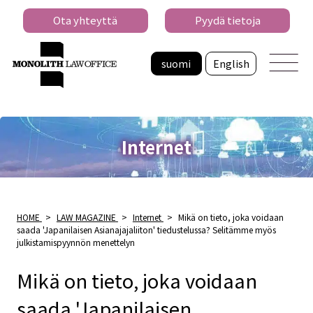
Ota yhteyttä
Pyydä tietoja
suomi
English
Internet
HOME
>
LAW MAGAZINE
>
Internet
>
Mikä on tieto, joka voidaan
saada 'Japanilaisen Asianajajaliiton' tiedustelussa? Selitämme myös
julkistamispyynnön menettelyn
Mikä on tieto, joka voidaan
saada 'Japanilaisen