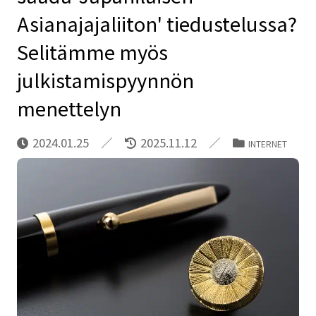
Asianajajaliiton' tiedustelussa?
Selitämme myös
julkistamispyynnön
menettelyn
2024.01.25
2025.11.12
INTERNET