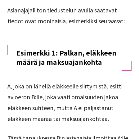
Asianajajaliiton tiedustelun avulla saatavat
tiedot ovat moninaisia, esimerkiksi seuraavat:
Esimerkki 1: Palkan, eläkkeen
määrä ja maksuajankohta
A, joka on lähellä eläkkeelle siirtymistä, esitti
avioeron B:lle, joka vaati omaisuuden jakoa
eläkkeen suhteen, mutta A ei paljastanut
eläkkeen määrää tai maksuajankohtaa.
Tässä tapauksessa B:n asianajaja ilmoittaa A:lle,