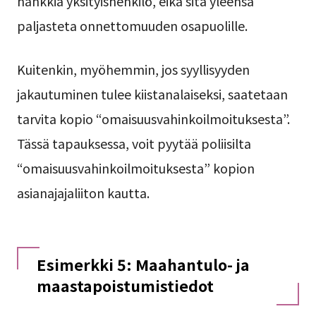
hankkia yksityishenkilö, eikä sitä yleensä
paljasteta onnettomuuden osapuolille.
Kuitenkin, myöhemmin, jos syyllisyyden
jakautuminen tulee kiistanalaiseksi, saatetaan
tarvita kopio “omaisuusvahinkoilmoituksesta”.
Tässä tapauksessa, voit pyytää poliisilta
“omaisuusvahinkoilmoituksesta” kopion
asianajajaliiton kautta.
Esimerkki 5: Maahantulo- ja
maastapoistumistiedot