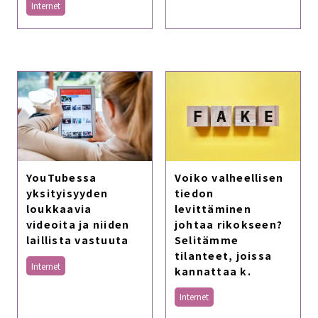
Internet
YouTubessa
Voiko valheellisen
yksityisyyden
tiedon
loukkaavia
levittäminen
videoita ja niiden
johtaa rikokseen?
laillista vastuuta
Selitämme
tilanteet, joissa
Internet
kannattaa k.
Internet