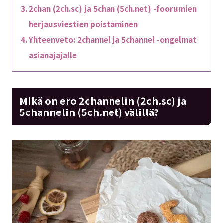
2chan (2ch.sc) ja 5chan (5ch.net) -foorumien
herjausviestien poistaminen
Yhteenveto: 2channel ja 5channel -ongelmat
asianajajalle
Mikä on ero 2channelin (2ch.sc) ja
5channelin (5ch.net) välillä?