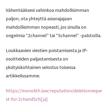
Vähentääksesi vahinkoa mahdollisimman
paljon, ota yhteyttä asianajajaan
mahdollisimman nopeasti, jos sinulla on
ongelmia “2channel” tai “5channel” -palstoilla.
Loukkaavien viestien poistamisesta ja IP-
osoitteiden paljastamisesta on
yksityiskohtainen selostus toisessa
artikkelissamme.
https://monolith.law/reputation/deletionreque
st-for-2chand5ch[ja]