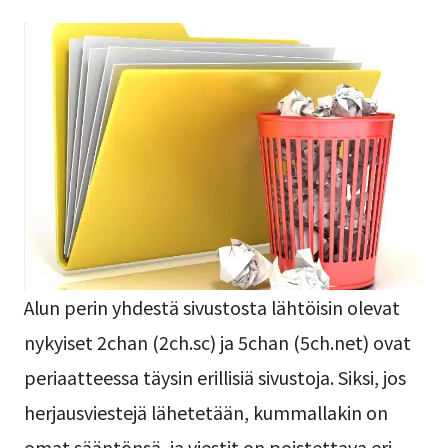
Alun perin yhdestä sivustosta lähtöisin olevat
nykyiset 2chan (2ch.sc) ja 5chan (5ch.net) ovat
periaatteessa täysin erillisiä sivustoja. Siksi, jos
herjausviestejä lähetetään, kummallakin on
omat sääntönsä, ja viestit on poistettava eri