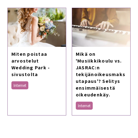
Mikä on
Miten poistaa
'Musiikkikoulu vs.
arvostelut
JASRAC:n
Wedding Park -
tekijänoikeusmaks
sivustolta
utapaus'? Selitys
Internet
ensimmäisestä
oikeudenkäy.
Internet