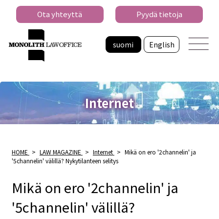
Ota yhteyttä
Pyydä tietoja
suomi
English
Internet
HOME
>
LAW MAGAZINE
>
Internet
>
Mikä on ero '2channelin' ja
'5channelin' välillä? Nykytilanteen selitys
Mikä on ero '2channelin' ja
'5channelin' välillä?