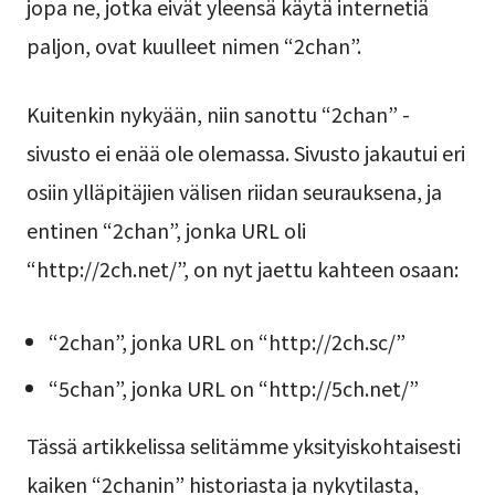
jopa ne, jotka eivät yleensä käytä internetiä
paljon, ovat kuulleet nimen “2chan”.
Kuitenkin nykyään, niin sanottu “2chan” -
sivusto ei enää ole olemassa. Sivusto jakautui eri
osiin ylläpitäjien välisen riidan seurauksena, ja
entinen “2chan”, jonka URL oli
“http://2ch.net/”, on nyt jaettu kahteen osaan:
“2chan”, jonka URL on “http://2ch.sc/”
“5chan”, jonka URL on “http://5ch.net/”
Tässä artikkelissa selitämme yksityiskohtaisesti
kaiken “2chanin” historiasta ja nykytilasta,