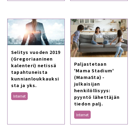
Selitys vuoden 2019
(Gregoriaaninen
Paljastetaan
kalenteri) netissä
'Mama Stadium'
tapahtuneista
(MamaSta) -
kunnianloukkauksi
julkaisijan
sta ja yks.
henkilöllisyys:
Internet
pyyntö lähettäjän
tiedon palj.
Internet