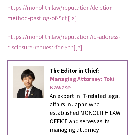
https://monolith.law/reputation/deletion-
method-pastlog-of-5ch[ja]
https://monolith.law/reputation/ip-address-
disclosure-request-for-5ch[ja]
The Editor in Chief:
Managing Attorney: Toki
Kawase
An expert in IT-related legal
affairs in Japan who
established MONOLITH LAW
OFFICE and serves as its
managing attorney.