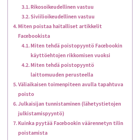
Rikosoikeudellinen vastuu
Siviilioikeudellinen vastuu
Miten poistaa haitalliset artikkelit
Facebookista
Miten tehdä poistopyyntö Facebookin
käyttöehtojen rikkomisen vuoksi
Miten tehdä poistopyyntö
laittomuuden perusteella
Väliaikaisen toimenpiteen avulla tapahtuva
poisto
Julkaisijan tunnistaminen (lähetystietojen
julkistamispyyntö)
Kuinka pyytää Facebookin väärennetyn tilin
poistamista