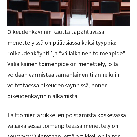
Oikeudenkäynnin kautta tapahtuvissa
menettelyissä on pääasiassa kaksi tyyppiä:
“oikeudenkäynti” ja “väliaikainen toimenpide”.
Väliaikainen toimenpide on menettely, jolla
voidaan varmistaa samanlainen tilanne kuin
voitettaessa oikeudenkäynnissä, ennen
oikeudenkäynnin alkamista.
Laittomien artikkelien poistamista koskevassa
väliaikaisessa toimenpiteessä menettely on
seuraava: “Oletetaan, että artikkeli on laiton,