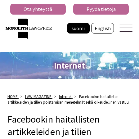
Ota yhteyttä
Pyydä tietoja
suomi
English
Internet
HOME
>
LAW MAGAZINE
>
Internet
>
Facebookin haitallisten
artikkeleiden ja tilien poistamisen menetelmät sekä oikeudellinen vastuu
Facebookin haitallisten
artikkeleiden ja tilien