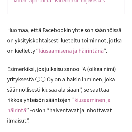
Miten raportoida | Facebookin ohjekeskus
Huomaa, että Facebookin yhteisön säännöissä
on yksityiskohtaisesti lueteltu toiminnot, jotka
on kielletty “
kiusaamisena ja häirintänä
“.
Esimerkiksi, jos julkaisu sanoo “A (oikea nimi)
yrityksestä ○○ Oy on alhaisin ihminen, joka
säännöllisesti kiusaa alaisiaan”, se saattaa
rikkoa yhteisön sääntöjen “
kiusaaminen ja
häirintä
” -osion “halventavat ja inhottavat
ilmaisut”.