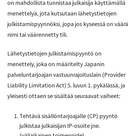
on mahdollista tunnistaa julkaisija käyttämällä
menettelyä, jota kutsutaan lähetystietojen
julkistamispyynnöksi, jopa jos kyseessä on väärä
nimi tai väärennetty tili.
Lähetystietojen julkistamispyyntö on
menettely, joka on määritelty Japanin
palveluntarjoajan vastuunrajoituslain (Provider
Liability Limitation Act) 5. luvun 1. pykälässä, ja
yleisesti ottaen se sisältää seuraavat vaiheet:
Tehtävä sisällöntarjoajalle (CP) pyyntö
julkistaa julkaisijan IP-osoite jne.
(väliaikainen toimenpide)