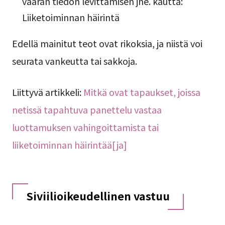
väärän tiedon levittämisen jne. kautta:
Liiketoiminnan häirintä
Edellä mainitut teot ovat rikoksia, ja niistä voi
seurata vankeutta tai sakkoja.
Liittyvä artikkeli:
Mitkä ovat tapaukset, joissa
netissä tapahtuva panettelu vastaa
luottamuksen vahingoittamista tai
liiketoiminnan häirintää[ja]
Siviilioikeudellinen vastuu