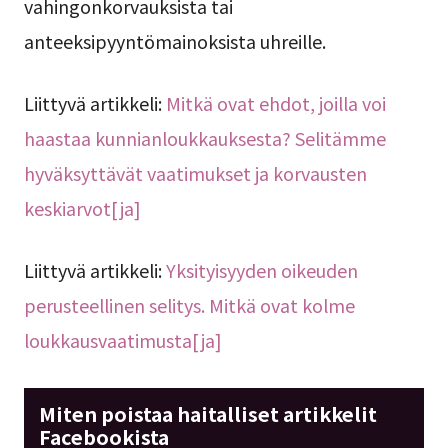
vahingonkorvauksista tai
anteeksipyyntömainoksista uhreille.
Liittyvä artikkeli:
Mitkä ovat ehdot, joilla voi
haastaa kunnianloukkauksesta? Selitämme
hyväksyttävät vaatimukset ja korvausten
keskiarvot[ja]
Liittyvä artikkeli:
Yksityisyyden oikeuden
perusteellinen selitys. Mitkä ovat kolme
loukkausvaatimusta[ja]
Miten poistaa haitalliset artikkelit
Facebookista