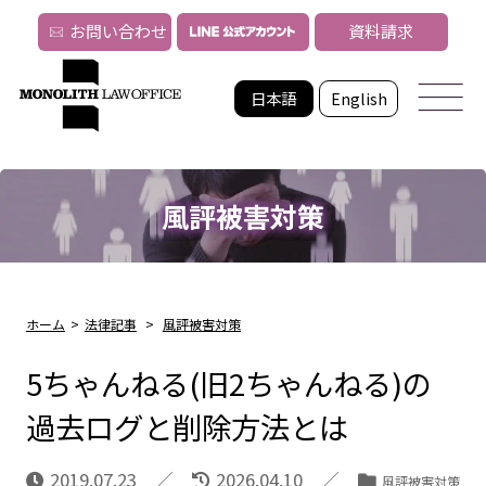
お問い合わせ
資料請求
日本語
English
風評被害対策
ホーム
>
法律記事
>
風評被害対策
5ちゃんねる(旧2ちゃんねる)の
過去ログと削除方法とは
2019.07.23
2026.04.10
風評被害対策