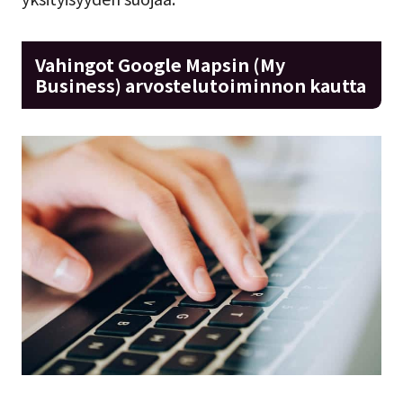
Vahingot Google Mapsin (My
Business) arvostelutoiminnon kautta