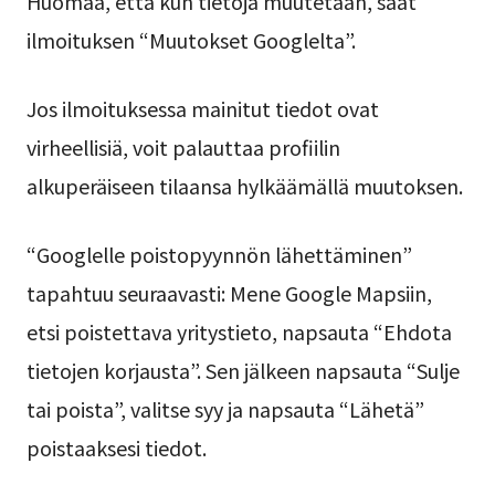
Huomaa, että kun tietoja muutetaan, saat
ilmoituksen “Muutokset Googlelta”.
Jos ilmoituksessa mainitut tiedot ovat
virheellisiä, voit palauttaa profiilin
alkuperäiseen tilaansa hylkäämällä muutoksen.
“Googlelle poistopyynnön lähettäminen”
tapahtuu seuraavasti: Mene Google Mapsiin,
etsi poistettava yritystieto, napsauta “Ehdota
tietojen korjausta”. Sen jälkeen napsauta “Sulje
tai poista”, valitse syy ja napsauta “Lähetä”
poistaaksesi tiedot.