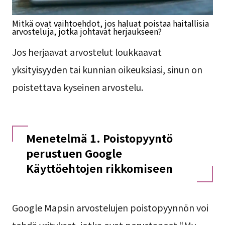
Mitkä ovat vaihtoehdot, jos haluat poistaa haitallisia
arvosteluja, jotka johtavat herjaukseen?
Jos herjaavat arvostelut loukkaavat
yksityisyyden tai kunnian oikeuksiasi, sinun on
poistettava kyseinen arvostelu.
Menetelmä 1. Poistopyyntö
perustuen Google
Käyttöehtojen rikkomiseen
Google Mapsin arvostelujen poistopyynnön voi
tehdä yritykset, jotka ovat perustaneet “My