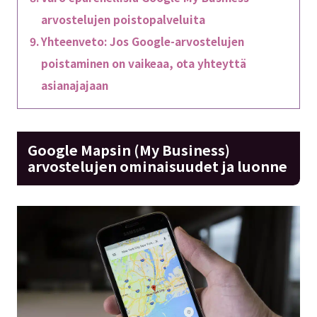
arvostelujen poistopalveluita
Yhteenveto: Jos Google-arvostelujen
poistaminen on vaikeaa, ota yhteyttä
asianajajaan
Google Mapsin (My Business)
arvostelujen ominaisuudet ja luonne