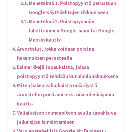
Menetelmä 1. Poistopyyntö perustuen
Google Käyttöehtojen rikkomiseen
Menetelmä 2. Poistopyynnön
lähettäminen Google-haun tai Google
Mapsin kautta
Arvostelut, jotka voidaan poistaa
hakemuksen perusteella
Esimerkkejä tapauksista, joissa
poistopyyntö tehdään kunnianloukkauksena
Miten hakea väliaikaista määräystä
arvostelun poistamiseksi oikeudenkäynnin
kautta
Väliaikaisen toimenpiteen avulla tapahtuva
julkaisijan tunnistaminen
Varo epärehellisiä Google My Business -